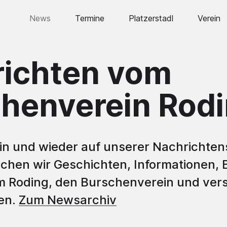
News
Termine
Platzerstadl
Verein
Vorstand
ichten vom
Historie
Burschen
henverein Rod
Bursche
Bursche
Humpen
n und wieder auf unserer Nachrichtens
lichen wir Geschichten, Informationen, 
Fahne
m Roding, den Burschenverein und ver
Lederho
en.
Zum Newsarchiv
Ausstell
Jahre