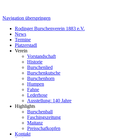
Navigation überspringen
Rodinger Burschenverein 1883 e.V.
News
Termine
Platzerstadl
Verein
Vorstandschaft
Historie
Burschenlied
Burschenkutsche
Burschenhorn
Humpen
Fahne
Lederhose
Ausstellung: 140 Jahre
Highlights
Burschenball
Faschingszeitung
Maitanz
Preisschafkopfen
Kontakt