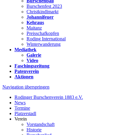
Burschenball
Burschenfest 2023
Christkindlmarkt
Johannifeuer
Kehraus
Maitanz
Preisschafkopfen
Roding International
Winterwanderung
Mediathek
Galerie
Video
Faschingszeitung
Patenverein
Aktionen
Navigation überspringen
Rodinger Burschenverein 1883 e.V.
News
Termine
Platzerstadl
Verein
Vorstandschaft
Historie