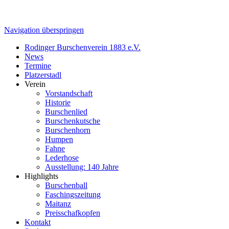
Navigation überspringen
Rodinger Burschenverein 1883 e.V.
News
Termine
Platzerstadl
Verein
Vorstandschaft
Historie
Burschenlied
Burschenkutsche
Burschenhorn
Humpen
Fahne
Lederhose
Ausstellung: 140 Jahre
Highlights
Burschenball
Faschingszeitung
Maitanz
Preisschafkopfen
Kontakt