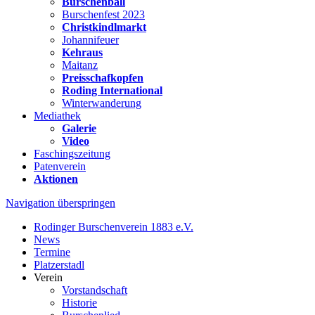
Burschenball
Burschenfest 2023
Christkindlmarkt
Johannifeuer
Kehraus
Maitanz
Preisschafkopfen
Roding International
Winterwanderung
Mediathek
Galerie
Video
Faschingszeitung
Patenverein
Aktionen
Navigation überspringen
Rodinger Burschenverein 1883 e.V.
News
Termine
Platzerstadl
Verein
Vorstandschaft
Historie