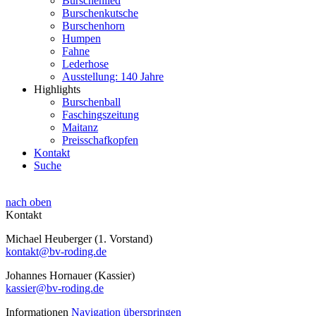
Burschenlied
Burschenkutsche
Burschenhorn
Humpen
Fahne
Lederhose
Ausstellung: 140 Jahre
Highlights
Burschenball
Faschingszeitung
Maitanz
Preisschafkopfen
Kontakt
Suche
nach oben
Kontakt
Michael Heuberger (1. Vorstand)
kontakt@bv-roding.de
Johannes Hornauer (Kassier)
kassier@bv-roding.de
Informationen
Navigation überspringen