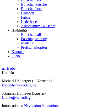
Burschenlied
Burschenkutsche
Burschenhorn
Humpen
Fahne
Lederhose
Ausstellung: 140 Jahre
Highlights
Burschenball
Faschingszeitung
Maitanz
Preisschafkopfen
Kontakt
Suche
nach oben
Kontakt
Michael Heuberger (1. Vorstand)
kontakt@bv-roding.de
Johannes Hornauer (Kassier)
kassier@bv-roding.de
Informationen
Navigation überspringen