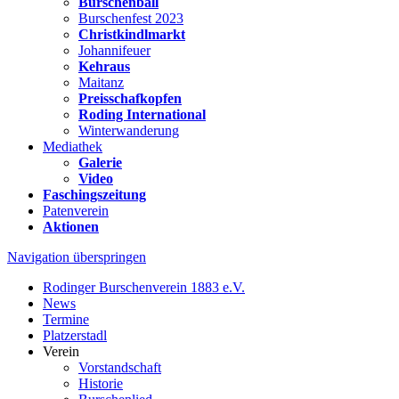
Burschenball
Burschenfest 2023
Christkindlmarkt
Johannifeuer
Kehraus
Maitanz
Preisschafkopfen
Roding International
Winterwanderung
Mediathek
Galerie
Video
Faschingszeitung
Patenverein
Aktionen
Navigation überspringen
Rodinger Burschenverein 1883 e.V.
News
Termine
Platzerstadl
Verein
Vorstandschaft
Historie