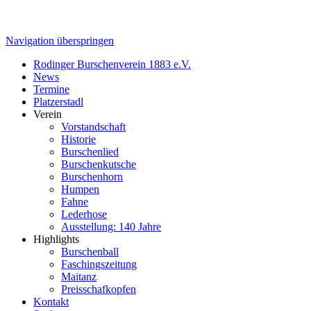
Navigation überspringen
Rodinger Burschenverein 1883 e.V.
News
Termine
Platzerstadl
Verein
Vorstandschaft
Historie
Burschenlied
Burschenkutsche
Burschenhorn
Humpen
Fahne
Lederhose
Ausstellung: 140 Jahre
Highlights
Burschenball
Faschingszeitung
Maitanz
Preisschafkopfen
Kontakt