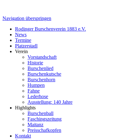
Navigation überspringen
Rodinger Burschenverein 1883 e.V.
News
Termine
Platzerstadl
Verein
Vorstandschaft
Historie
Burschenlied
Burschenkutsche
Burschenhorn
Humpen
Fahne
Lederhose
Ausstellung: 140 Jahre
Highlights
Burschenball
Faschingszeitung
Maitanz
Preisschafkopfen
Kontakt