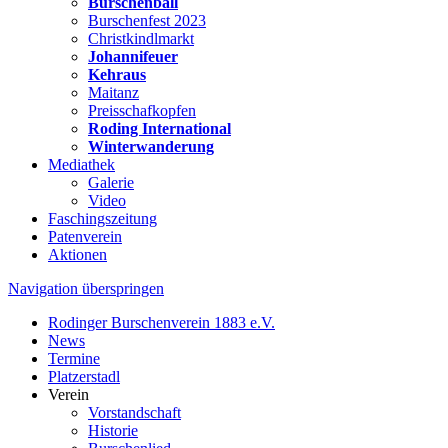
Burschenball
Burschenfest 2023
Christkindlmarkt
Johannifeuer
Kehraus
Maitanz
Preisschafkopfen
Roding International
Winterwanderung
Mediathek
Galerie
Video
Faschingszeitung
Patenverein
Aktionen
Navigation überspringen
Rodinger Burschenverein 1883 e.V.
News
Termine
Platzerstadl
Verein
Vorstandschaft
Historie