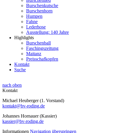
Burschenlied
Burschenkutsche
Burschenhorn
Humpen
Fahne
Lederhose
Ausstellung: 140 Jahre
Highlights
Burschenball
Faschingszeitung
Maitanz
Preisschafkopfen
Kontakt
Suche
nach oben
Kontakt
Michael Heuberger (1. Vorstand)
kontakt@bv-roding.de
Johannes Hornauer (Kassier)
kassier@bv-roding.de
Informationen
Navigation überspringen