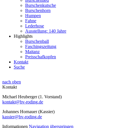
Burschenlied
Burschenkutsche
Burschenhorn
Humpen
Fahne
Lederhose
Ausstellung: 140 Jahre
Highlights
Burschenball
Faschingszeitung
Maitanz
Preisschafkopfen
Kontakt
Suche
nach oben
Kontakt
Michael Heuberger (1. Vorstand)
kontakt@bv-roding.de
Johannes Hornauer (Kassier)
kassier@bv-roding.de
Informationen
Navigation überspringen