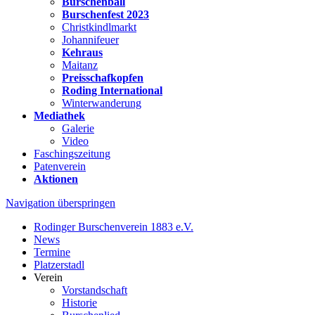
Burschenball
Burschenfest 2023
Christkindlmarkt
Johannifeuer
Kehraus
Maitanz
Preisschafkopfen
Roding International
Winterwanderung
Mediathek
Galerie
Video
Faschingszeitung
Patenverein
Aktionen
Navigation überspringen
Rodinger Burschenverein 1883 e.V.
News
Termine
Platzerstadl
Verein
Vorstandschaft
Historie