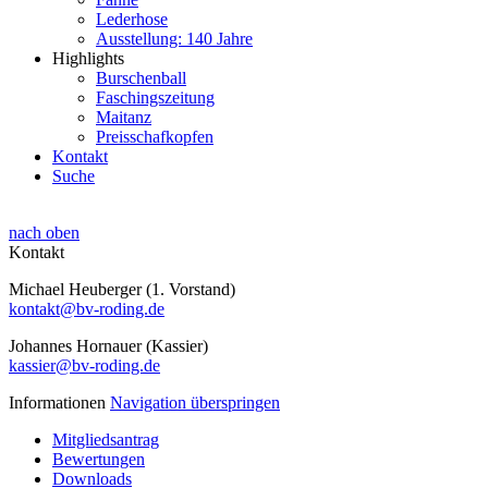
Lederhose
Ausstellung: 140 Jahre
Highlights
Burschenball
Faschingszeitung
Maitanz
Preisschafkopfen
Kontakt
Suche
nach oben
Kontakt
Michael Heuberger (1. Vorstand)
kontakt@bv-roding.de
Johannes Hornauer (Kassier)
kassier@bv-roding.de
Informationen
Navigation überspringen
Mitgliedsantrag
Bewertungen
Downloads