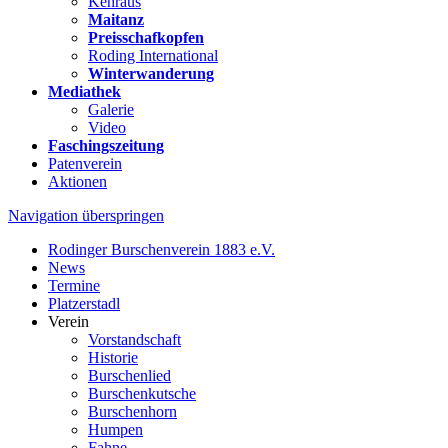
Kehraus
Maitanz
Preisschafkopfen
Roding International
Winterwanderung
Mediathek
Galerie
Video
Faschingszeitung
Patenverein
Aktionen
Navigation überspringen
Rodinger Burschenverein 1883 e.V.
News
Termine
Platzerstadl
Verein
Vorstandschaft
Historie
Burschenlied
Burschenkutsche
Burschenhorn
Humpen
Fahne