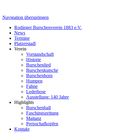
Navigation überspringen
Rodinger Burschenverein 1883 e.V.
News
Termine
Platzerstadl
Verein
Vorstandschaft
Historie
Burschenlied
Burschenkutsche
Burschenhorn
Humpen
Fahne
Lederhose
Ausstellung: 140 Jahre
Highlights
Burschenball
Faschingszeitung
Maitanz
Preisschafkopfen
Kontakt