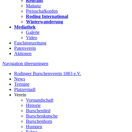
Kehraus
Maitanz
Preisschafkopfen
Roding International
Winterwanderung
Mediathek
Galerie
Video
Faschingszeitung
Patenverein
Aktionen
Navigation überspringen
Rodinger Burschenverein 1883 e.V.
News
Termine
Platzerstadl
Verein
Vorstandschaft
Historie
Burschenlied
Burschenkutsche
Burschenhorn
Humpen
Fahne