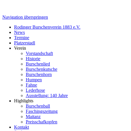
Navigation überspringen
Rodinger Burschenverein 1883 e.V.
News
Termine
Platzerstadl
Verein
Vorstandschaft
Historie
Burschenlied
Burschenkutsche
Burschenhorn
Humpen
Fahne
Lederhose
Ausstellung: 140 Jahre
Highlights
Burschenball
Faschingszeitung
Maitanz
Preisschafkopfen
Kontakt