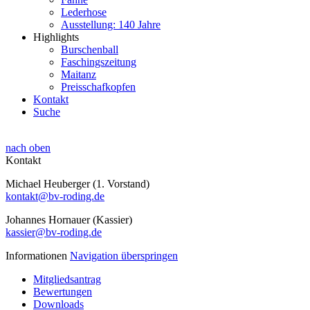
Lederhose
Ausstellung: 140 Jahre
Highlights
Burschenball
Faschingszeitung
Maitanz
Preisschafkopfen
Kontakt
Suche
nach oben
Kontakt
Michael Heuberger (1. Vorstand)
kontakt@bv-roding.de
Johannes Hornauer (Kassier)
kassier@bv-roding.de
Informationen
Navigation überspringen
Mitgliedsantrag
Bewertungen
Downloads