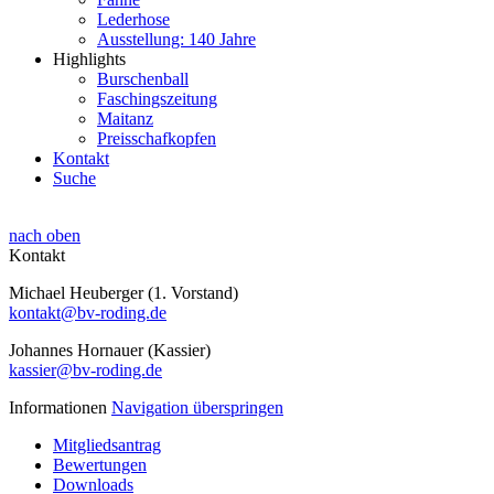
Lederhose
Ausstellung: 140 Jahre
Highlights
Burschenball
Faschingszeitung
Maitanz
Preisschafkopfen
Kontakt
Suche
nach oben
Kontakt
Michael Heuberger (1. Vorstand)
kontakt@bv-roding.de
Johannes Hornauer (Kassier)
kassier@bv-roding.de
Informationen
Navigation überspringen
Mitgliedsantrag
Bewertungen
Downloads