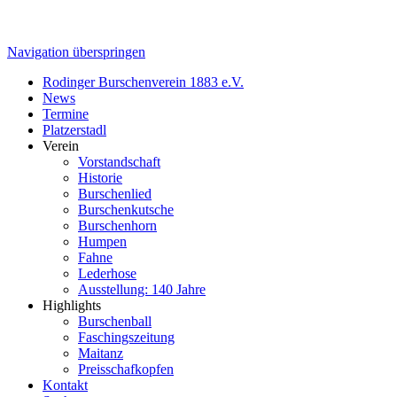
Navigation überspringen
Rodinger Burschenverein 1883 e.V.
News
Termine
Platzerstadl
Verein
Vorstandschaft
Historie
Burschenlied
Burschenkutsche
Burschenhorn
Humpen
Fahne
Lederhose
Ausstellung: 140 Jahre
Highlights
Burschenball
Faschingszeitung
Maitanz
Preisschafkopfen
Kontakt