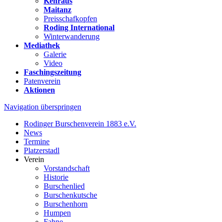
Kehraus
Maitanz
Preisschafkopfen
Roding International
Winterwanderung
Mediathek
Galerie
Video
Faschingszeitung
Patenverein
Aktionen
Navigation überspringen
Rodinger Burschenverein 1883 e.V.
News
Termine
Platzerstadl
Verein
Vorstandschaft
Historie
Burschenlied
Burschenkutsche
Burschenhorn
Humpen
Fahne