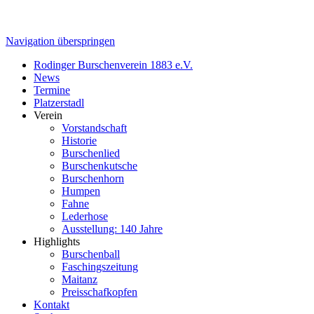
Navigation überspringen
Rodinger Burschenverein 1883 e.V.
News
Termine
Platzerstadl
Verein
Vorstandschaft
Historie
Burschenlied
Burschenkutsche
Burschenhorn
Humpen
Fahne
Lederhose
Ausstellung: 140 Jahre
Highlights
Burschenball
Faschingszeitung
Maitanz
Preisschafkopfen
Kontakt