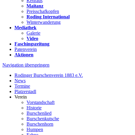
Kehraus
Maitanz
Preisschafkopfen
Roding International
Winterwanderung
Mediathek
Galerie
Video
Faschingszeitung
Patenverein
Aktionen
Navigation überspringen
Rodinger Burschenverein 1883 e.V.
News
Termine
Platzerstadl
Verein
Vorstandschaft
Historie
Burschenlied
Burschenkutsche
Burschenhorn
Humpen
Fahne