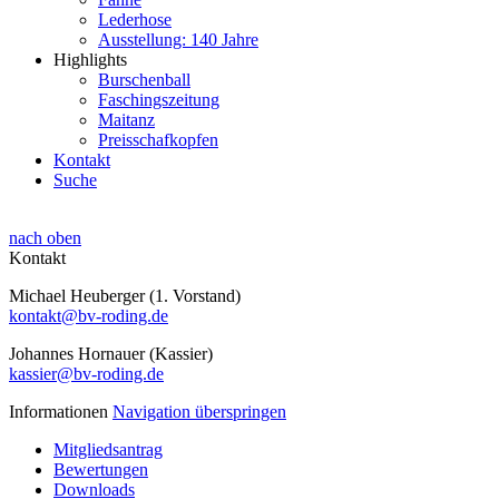
Lederhose
Ausstellung: 140 Jahre
Highlights
Burschenball
Faschingszeitung
Maitanz
Preisschafkopfen
Kontakt
Suche
nach oben
Kontakt
Michael Heuberger (1. Vorstand)
kontakt@bv-roding.de
Johannes Hornauer (Kassier)
kassier@bv-roding.de
Informationen
Navigation überspringen
Mitgliedsantrag
Bewertungen
Downloads