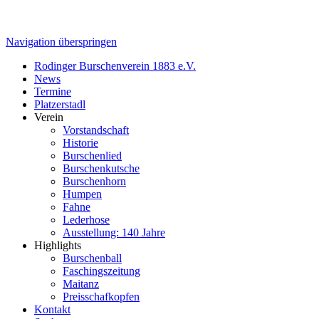
Navigation überspringen
Rodinger Burschenverein 1883 e.V.
News
Termine
Platzerstadl
Verein
Vorstandschaft
Historie
Burschenlied
Burschenkutsche
Burschenhorn
Humpen
Fahne
Lederhose
Ausstellung: 140 Jahre
Highlights
Burschenball
Faschingszeitung
Maitanz
Preisschafkopfen
Kontakt