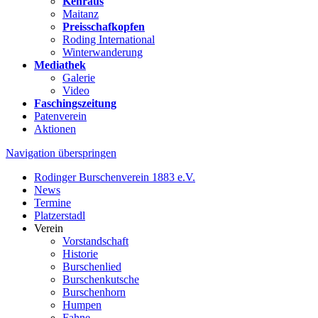
Kehraus
Maitanz
Preisschafkopfen
Roding International
Winterwanderung
Mediathek
Galerie
Video
Faschingszeitung
Patenverein
Aktionen
Navigation überspringen
Rodinger Burschenverein 1883 e.V.
News
Termine
Platzerstadl
Verein
Vorstandschaft
Historie
Burschenlied
Burschenkutsche
Burschenhorn
Humpen
Fahne