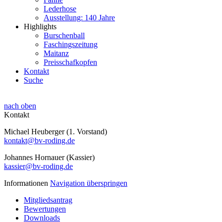
Lederhose
Ausstellung: 140 Jahre
Highlights
Burschenball
Faschingszeitung
Maitanz
Preisschafkopfen
Kontakt
Suche
nach oben
Kontakt
Michael Heuberger (1. Vorstand)
kontakt@bv-roding.de
Johannes Hornauer (Kassier)
kassier@bv-roding.de
Informationen
Navigation überspringen
Mitgliedsantrag
Bewertungen
Downloads