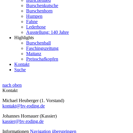
Burschenlied
Burschenkutsche
Burschenhorn
Humpen
Fahne
Lederhose
Ausstellung: 140 Jahre
Highlights
Burschenball
Faschingszeitung
Maitanz
Preisschafkopfen
Kontakt
Suche
nach oben
Kontakt
Michael Heuberger (1. Vorstand)
kontakt@bv-roding.de
Johannes Hornauer (Kassier)
kassier@bv-roding.de
Informationen
Navigation überspringen