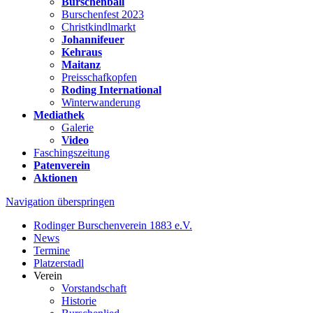
Burschenball
Burschenfest 2023
Christkindlmarkt
Johannifeuer
Kehraus
Maitanz
Preisschafkopfen
Roding International
Winterwanderung
Mediathek
Galerie
Video
Faschingszeitung
Patenverein
Aktionen
Navigation überspringen
Rodinger Burschenverein 1883 e.V.
News
Termine
Platzerstadl
Verein
Vorstandschaft
Historie