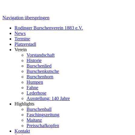
Navigation überspringen
Rodinger Burschenverein 1883 e.V.
News
Termine
Platzerstadl
Verein
Vorstandschaft
Historie
Burschenlied
Burschenkutsche
Burschenhorn
Humpen
Fahne
Lederhose
Ausstellung: 140 Jahre
Highlights
Burschenball
Faschingszeitung
Maitanz
Preisschafkopfen
Kontakt