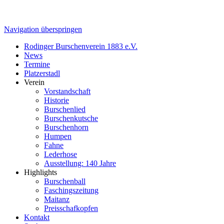
Navigation überspringen
Rodinger Burschenverein 1883 e.V.
News
Termine
Platzerstadl
Verein
Vorstandschaft
Historie
Burschenlied
Burschenkutsche
Burschenhorn
Humpen
Fahne
Lederhose
Ausstellung: 140 Jahre
Highlights
Burschenball
Faschingszeitung
Maitanz
Preisschafkopfen
Kontakt