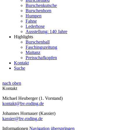
Burschenlied
Burschenkutsche
Burschenhorn
Humpen
Fahne
Lederhose
Ausstellung: 140 Jahre
Highlights
Burschenball
Faschingszeitung
Maitanz
Preisschafkopfen
Kontakt
Suche
nach oben
Kontakt
Michael Heuberger (1. Vorstand)
kontakt@bv-roding.de
Johannes Hornauer (Kassier)
kassier@bv-roding.de
Informationen
Navigation überspringen