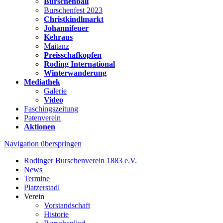
Burschenball
Burschenfest 2023
Christkindlmarkt
Johannifeuer
Kehraus
Maitanz
Preisschafkopfen
Roding International
Winterwanderung
Mediathek
Galerie
Video
Faschingszeitung
Patenverein
Aktionen
Navigation überspringen
Rodinger Burschenverein 1883 e.V.
News
Termine
Platzerstadl
Verein
Vorstandschaft
Historie