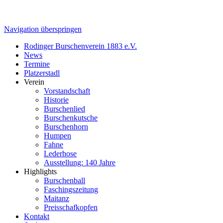
Navigation überspringen
Rodinger Burschenverein 1883 e.V.
News
Termine
Platzerstadl
Verein
Vorstandschaft
Historie
Burschenlied
Burschenkutsche
Burschenhorn
Humpen
Fahne
Lederhose
Ausstellung: 140 Jahre
Highlights
Burschenball
Faschingszeitung
Maitanz
Preisschafkopfen
Kontakt