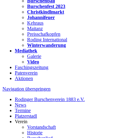
Burschenball
Burschenfest 2023
Christkindlmarkt
Johannifeuer
Kehraus
Maitanz
Preisschafkopfen
Roding International
Winterwanderung
Mediathek
Galerie
Video
Faschingszeitung
Patenverein
Aktionen
Navigation überspringen
Rodinger Burschenverein 1883 e.V.
News
Termine
Platzerstadl
Verein
Vorstandschaft
Historie