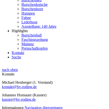
Burschenlied
Burschenkutsche
Burschenhorn
Humpen
Fahne
Lederhose
Ausstellung: 140 Jahre
Highlights
Burschenball
Faschingszeitung
Maitanz
Preisschafkopfen
Kontakt
Suche
nach oben
Kontakt
Michael Heuberger (1. Vorstand)
kontakt@bv-roding.de
Johannes Hornauer (Kassier)
kassier@bv-roding.de
Informationen
Navigation überspringen