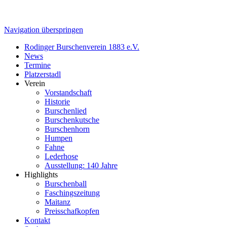
Navigation überspringen
Rodinger Burschenverein 1883 e.V.
News
Termine
Platzerstadl
Verein
Vorstandschaft
Historie
Burschenlied
Burschenkutsche
Burschenhorn
Humpen
Fahne
Lederhose
Ausstellung: 140 Jahre
Highlights
Burschenball
Faschingszeitung
Maitanz
Preisschafkopfen
Kontakt