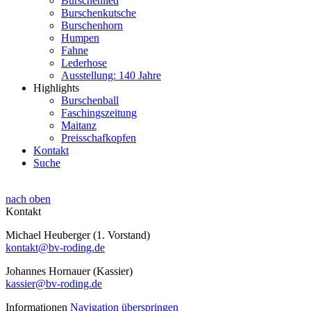
Burschenlied
Burschenkutsche
Burschenhorn
Humpen
Fahne
Lederhose
Ausstellung: 140 Jahre
Highlights
Burschenball
Faschingszeitung
Maitanz
Preisschafkopfen
Kontakt
Suche
nach oben
Kontakt
Michael Heuberger (1. Vorstand)
kontakt@bv-roding.de
Johannes Hornauer (Kassier)
kassier@bv-roding.de
Informationen
Navigation überspringen