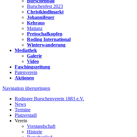
Burschenball
Burschenfest 2023
Christkindlmarkt
Johannifeuer
Kehraus
Maitanz
Preisschafkopfen
Roding International
Winterwanderung
Mediathek
Galerie
Video
Faschingszeitung
Patenverein
Aktionen
Navigation überspringen
Rodinger Burschenverein 1883 e.V.
News
Termine
Platzerstadl
Verein
Vorstandschaft
Historie