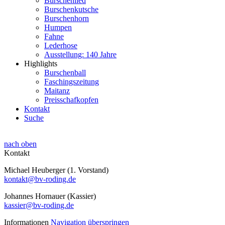
Burschenlied
Burschenkutsche
Burschenhorn
Humpen
Fahne
Lederhose
Ausstellung: 140 Jahre
Highlights
Burschenball
Faschingszeitung
Maitanz
Preisschafkopfen
Kontakt
Suche
nach oben
Kontakt
Michael Heuberger (1. Vorstand)
kontakt@bv-roding.de
Johannes Hornauer (Kassier)
kassier@bv-roding.de
Informationen
Navigation überspringen