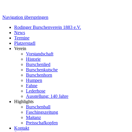
Navigation überspringen
Rodinger Burschenverein 1883 e.V.
News
Termine
Platzerstadl
Verein
Vorstandschaft
Historie
Burschenlied
Burschenkutsche
Burschenhorn
Humpen
Fahne
Lederhose
Ausstellung: 140 Jahre
Highlights
Burschenball
Faschingszeitung
Maitanz
Preisschafkopfen
Kontakt