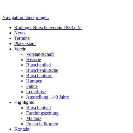
Navigation überspringen
Rodinger Burschenverein 1883 e.V.
News
Termine
Platzerstadl
Verein
Vorstandschaft
Historie
Burschenlied
Burschenkutsche
Burschenhorn
Humpen
Fahne
Lederhose
Ausstellung: 140 Jahre
Highlights
Burschenball
Faschingszeitung
Maitanz
Preisschafkopfen
Kontakt