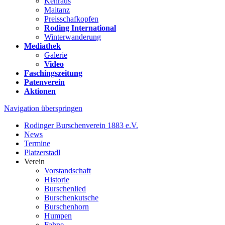
Kehraus
Maitanz
Preisschafkopfen
Roding International
Winterwanderung
Mediathek
Galerie
Video
Faschingszeitung
Patenverein
Aktionen
Navigation überspringen
Rodinger Burschenverein 1883 e.V.
News
Termine
Platzerstadl
Verein
Vorstandschaft
Historie
Burschenlied
Burschenkutsche
Burschenhorn
Humpen
Fahne