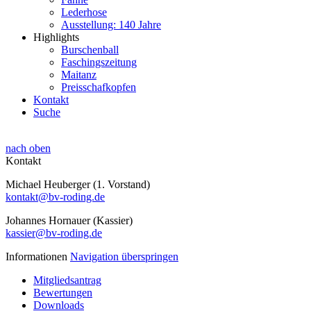
Lederhose
Ausstellung: 140 Jahre
Highlights
Burschenball
Faschingszeitung
Maitanz
Preisschafkopfen
Kontakt
Suche
nach oben
Kontakt
Michael Heuberger (1. Vorstand)
kontakt@bv-roding.de
Johannes Hornauer (Kassier)
kassier@bv-roding.de
Informationen
Navigation überspringen
Mitgliedsantrag
Bewertungen
Downloads