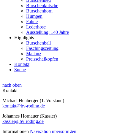
Burschenlied
Burschenkutsche
Burschenhorn
Humpen
Fahne
Lederhose
Ausstellung: 140 Jahre
Highlights
Burschenball
Faschingszeitung
Maitanz
Preisschafkopfen
Kontakt
Suche
nach oben
Kontakt
Michael Heuberger (1. Vorstand)
kontakt@bv-roding.de
Johannes Hornauer (Kassier)
kassier@bv-roding.de
Informationen
Navigation überspringen