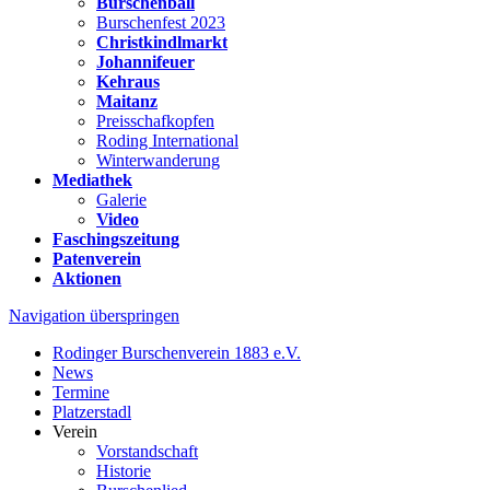
Burschenball
Burschenfest 2023
Christkindlmarkt
Johannifeuer
Kehraus
Maitanz
Preisschafkopfen
Roding International
Winterwanderung
Mediathek
Galerie
Video
Faschingszeitung
Patenverein
Aktionen
Navigation überspringen
Rodinger Burschenverein 1883 e.V.
News
Termine
Platzerstadl
Verein
Vorstandschaft
Historie