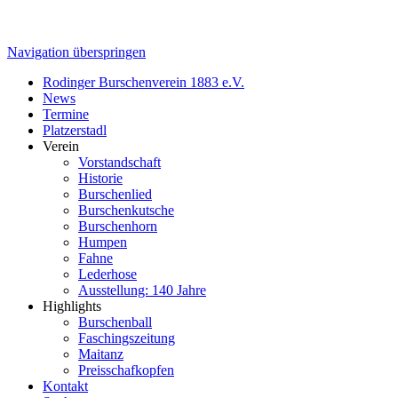
Navigation überspringen
Rodinger Burschenverein 1883 e.V.
News
Termine
Platzerstadl
Verein
Vorstandschaft
Historie
Burschenlied
Burschenkutsche
Burschenhorn
Humpen
Fahne
Lederhose
Ausstellung: 140 Jahre
Highlights
Burschenball
Faschingszeitung
Maitanz
Preisschafkopfen
Kontakt