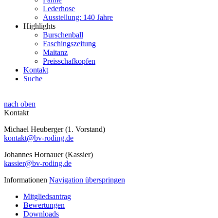
Lederhose
Ausstellung: 140 Jahre
Highlights
Burschenball
Faschingszeitung
Maitanz
Preisschafkopfen
Kontakt
Suche
nach oben
Kontakt
Michael Heuberger (1. Vorstand)
kontakt@bv-roding.de
Johannes Hornauer (Kassier)
kassier@bv-roding.de
Informationen
Navigation überspringen
Mitgliedsantrag
Bewertungen
Downloads