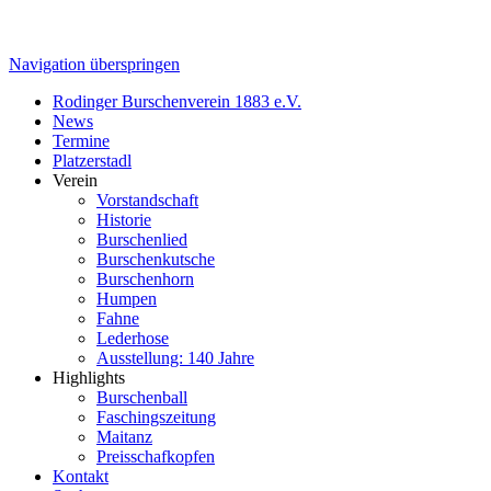
Navigation überspringen
Rodinger Burschenverein 1883 e.V.
News
Termine
Platzerstadl
Verein
Vorstandschaft
Historie
Burschenlied
Burschenkutsche
Burschenhorn
Humpen
Fahne
Lederhose
Ausstellung: 140 Jahre
Highlights
Burschenball
Faschingszeitung
Maitanz
Preisschafkopfen
Kontakt