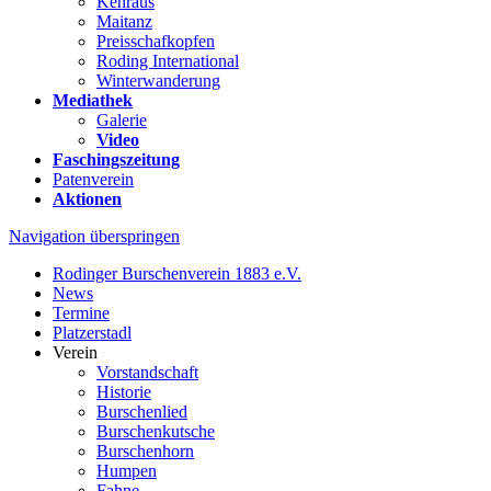
Kehraus
Maitanz
Preisschafkopfen
Roding International
Winterwanderung
Mediathek
Galerie
Video
Faschingszeitung
Patenverein
Aktionen
Navigation überspringen
Rodinger Burschenverein 1883 e.V.
News
Termine
Platzerstadl
Verein
Vorstandschaft
Historie
Burschenlied
Burschenkutsche
Burschenhorn
Humpen
Fahne