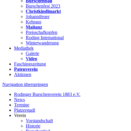
Burschenball
Burschenfest 2023
Christkindlmarkt
Johannifeuer
Kehraus
Maitanz
Preisschafkopfen
Roding International
Winterwanderung
Mediathek
Galerie
Video
Faschingszeitung
Patenverein
Aktionen
Navigation überspringen
Rodinger Burschenverein 1883 e.V.
News
Termine
Platzerstadl
Verein
Vorstandschaft
Historie