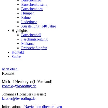
Burschenlied
Burschenkutsche
Burschenhorn
Humpen
Fahne
Lederhose
Ausstellung: 140 Jahre
Highlights
Burschenball
Faschingszeitung
Maitanz
Preisschafkopfen
Kontakt
Suche
nach oben
Kontakt
Michael Heuberger (1. Vorstand)
kontakt@bv-roding.de
Johannes Hornauer (Kassier)
kassier@bv-roding.de
Informationen
Navigation überspringen