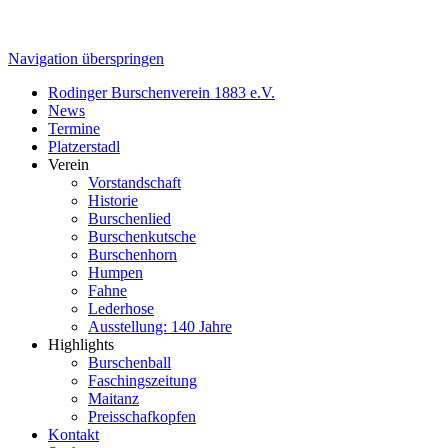
Navigation überspringen
Rodinger Burschenverein 1883 e.V.
News
Termine
Platzerstadl
Verein
Vorstandschaft
Historie
Burschenlied
Burschenkutsche
Burschenhorn
Humpen
Fahne
Lederhose
Ausstellung: 140 Jahre
Highlights
Burschenball
Faschingszeitung
Maitanz
Preisschafkopfen
Kontakt