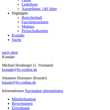
Lederhose
Ausstellung: 140 Jahre
Highlights
Burschenball
Faschingszeitung
Maitanz
Preisschafkopfen
Kontakt
Suche
nach oben
Kontakt
Michael Heuberger (1. Vorstand)
kontakt@bv-roding.de
Johannes Hornauer (Kassier)
kassier@bv-roding.de
Informationen
Navigation überspringen
Mitgliedsantrag
Bewertungen
Downloads