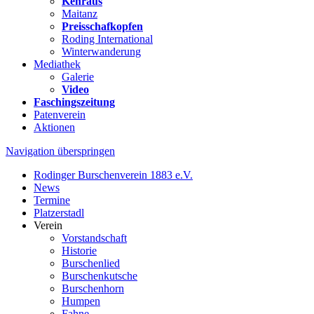
Kehraus
Maitanz
Preisschafkopfen
Roding International
Winterwanderung
Mediathek
Galerie
Video
Faschingszeitung
Patenverein
Aktionen
Navigation überspringen
Rodinger Burschenverein 1883 e.V.
News
Termine
Platzerstadl
Verein
Vorstandschaft
Historie
Burschenlied
Burschenkutsche
Burschenhorn
Humpen
Fahne