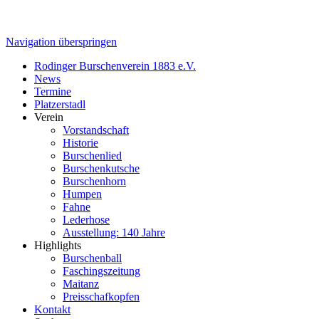
Navigation überspringen
Rodinger Burschenverein 1883 e.V.
News
Termine
Platzerstadl
Verein
Vorstandschaft
Historie
Burschenlied
Burschenkutsche
Burschenhorn
Humpen
Fahne
Lederhose
Ausstellung: 140 Jahre
Highlights
Burschenball
Faschingszeitung
Maitanz
Preisschafkopfen
Kontakt