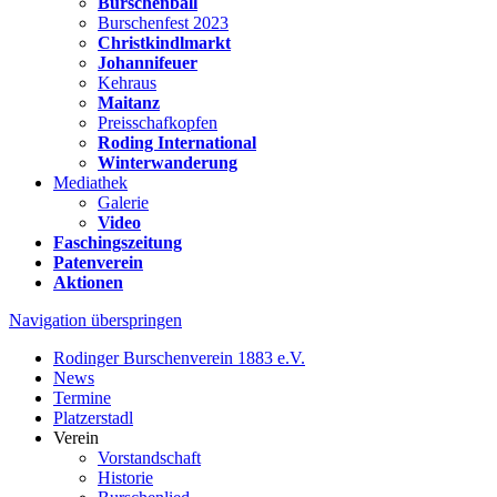
Burschenball
Burschenfest 2023
Christkindlmarkt
Johannifeuer
Kehraus
Maitanz
Preisschafkopfen
Roding International
Winterwanderung
Mediathek
Galerie
Video
Faschingszeitung
Patenverein
Aktionen
Navigation überspringen
Rodinger Burschenverein 1883 e.V.
News
Termine
Platzerstadl
Verein
Vorstandschaft
Historie