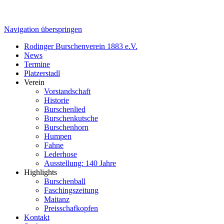
Navigation überspringen
Rodinger Burschenverein 1883 e.V.
News
Termine
Platzerstadl
Verein
Vorstandschaft
Historie
Burschenlied
Burschenkutsche
Burschenhorn
Humpen
Fahne
Lederhose
Ausstellung: 140 Jahre
Highlights
Burschenball
Faschingszeitung
Maitanz
Preisschafkopfen
Kontakt