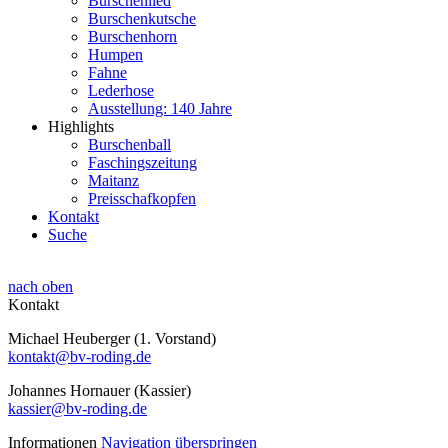
Burschenlied
Burschenkutsche
Burschenhorn
Humpen
Fahne
Lederhose
Ausstellung: 140 Jahre
Highlights
Burschenball
Faschingszeitung
Maitanz
Preisschafkopfen
Kontakt
Suche
nach oben
Kontakt
Michael Heuberger (1. Vorstand)
kontakt@bv-roding.de
Johannes Hornauer (Kassier)
kassier@bv-roding.de
Informationen
Navigation überspringen