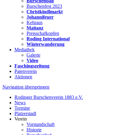
Burschenball
Burschenfest 2023
Christkindlmarkt
Johannifeuer
Kehraus
Maitanz
Preisschafkopfen
Roding International
Winterwanderung
Mediathek
Galerie
Video
Faschingszeitung
Patenverein
Aktionen
Navigation überspringen
Rodinger Burschenverein 1883 e.V.
News
Termine
Platzerstadl
Verein
Vorstandschaft
Historie