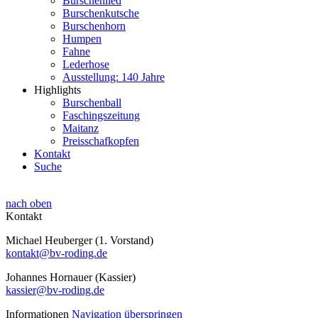
Burschenlied
Burschenkutsche
Burschenhorn
Humpen
Fahne
Lederhose
Ausstellung: 140 Jahre
Highlights
Burschenball
Faschingszeitung
Maitanz
Preisschafkopfen
Kontakt
Suche
nach oben
Kontakt
Michael Heuberger (1. Vorstand)
kontakt@bv-roding.de
Johannes Hornauer (Kassier)
kassier@bv-roding.de
Informationen
Navigation überspringen