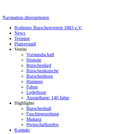
Navigation überspringen
Rodinger Burschenverein 1883 e.V.
News
Termine
Platzerstadl
Verein
Vorstandschaft
Historie
Burschenlied
Burschenkutsche
Burschenhorn
Humpen
Fahne
Lederhose
Ausstellung: 140 Jahre
Highlights
Burschenball
Faschingszeitung
Maitanz
Preisschafkopfen
Kontakt