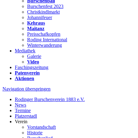
Burschenball
Burschenfest 2023
Christkindlmarkt
Johannifeuer
Kehraus
Maitanz
Preisschafkopfen
Roding International
Winterwanderung
Mediathek
Galerie
Video
Faschingszeitung
Patenverein
Aktionen
Navigation überspringen
Rodinger Burschenverein 1883 e.V.
News
Termine
Platzerstadl
Verein
Vorstandschaft
Historie