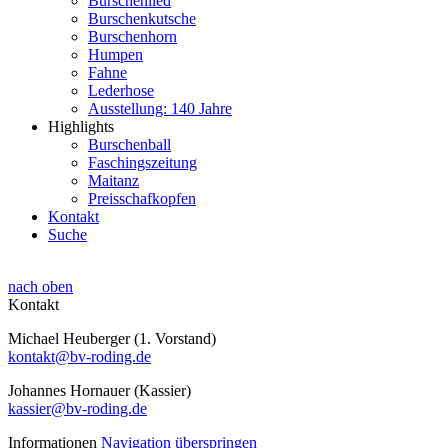
Burschenlied
Burschenkutsche
Burschenhorn
Humpen
Fahne
Lederhose
Ausstellung: 140 Jahre
Highlights
Burschenball
Faschingszeitung
Maitanz
Preisschafkopfen
Kontakt
Suche
nach oben
Kontakt
Michael Heuberger (1. Vorstand)
kontakt@bv-roding.de
Johannes Hornauer (Kassier)
kassier@bv-roding.de
Informationen
Navigation überspringen