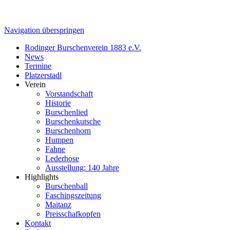
Navigation überspringen
Rodinger Burschenverein 1883 e.V.
News
Termine
Platzerstadl
Verein
Vorstandschaft
Historie
Burschenlied
Burschenkutsche
Burschenhorn
Humpen
Fahne
Lederhose
Ausstellung: 140 Jahre
Highlights
Burschenball
Faschingszeitung
Maitanz
Preisschafkopfen
Kontakt