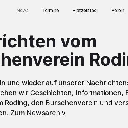
News
Termine
Platzerstadl
Verein
Vorstand
ichten vom
Historie
Burschen
henverein Rod
Bursche
Bursche
Humpen
n und wieder auf unserer Nachrichtens
lichen wir Geschichten, Informationen, 
Fahne
m Roding, den Burschenverein und ver
Lederho
en.
Zum Newsarchiv
Ausstell
Jahre