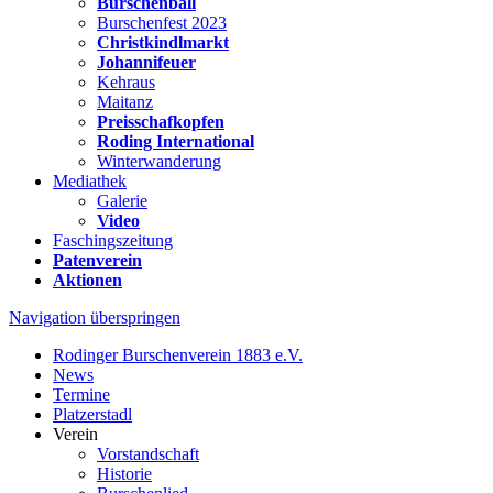
Burschenball
Burschenfest 2023
Christkindlmarkt
Johannifeuer
Kehraus
Maitanz
Preisschafkopfen
Roding International
Winterwanderung
Mediathek
Galerie
Video
Faschingszeitung
Patenverein
Aktionen
Navigation überspringen
Rodinger Burschenverein 1883 e.V.
News
Termine
Platzerstadl
Verein
Vorstandschaft
Historie