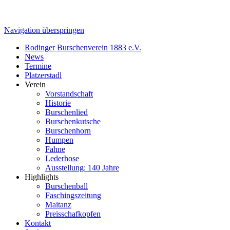
Navigation überspringen
Rodinger Burschenverein 1883 e.V.
News
Termine
Platzerstadl
Verein
Vorstandschaft
Historie
Burschenlied
Burschenkutsche
Burschenhorn
Humpen
Fahne
Lederhose
Ausstellung: 140 Jahre
Highlights
Burschenball
Faschingszeitung
Maitanz
Preisschafkopfen
Kontakt