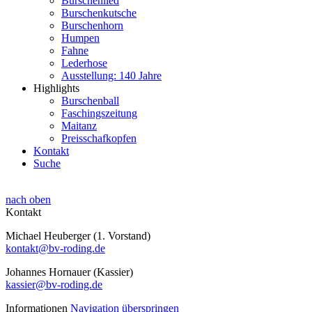
Burschenlied
Burschenkutsche
Burschenhorn
Humpen
Fahne
Lederhose
Ausstellung: 140 Jahre
Highlights
Burschenball
Faschingszeitung
Maitanz
Preisschafkopfen
Kontakt
Suche
nach oben
Kontakt
Michael Heuberger (1. Vorstand)
kontakt@bv-roding.de
Johannes Hornauer (Kassier)
kassier@bv-roding.de
Informationen
Navigation überspringen