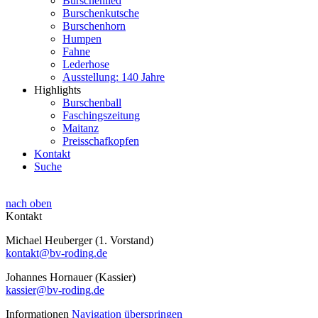
Burschenlied
Burschenkutsche
Burschenhorn
Humpen
Fahne
Lederhose
Ausstellung: 140 Jahre
Highlights
Burschenball
Faschingszeitung
Maitanz
Preisschafkopfen
Kontakt
Suche
nach oben
Kontakt
Michael Heuberger (1. Vorstand)
kontakt@bv-roding.de
Johannes Hornauer (Kassier)
kassier@bv-roding.de
Informationen
Navigation überspringen