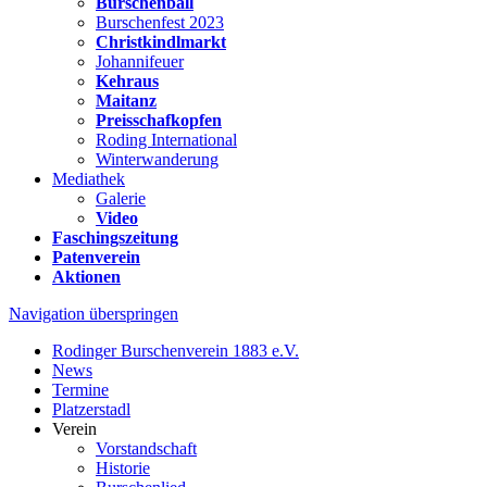
Burschenball
Burschenfest 2023
Christkindlmarkt
Johannifeuer
Kehraus
Maitanz
Preisschafkopfen
Roding International
Winterwanderung
Mediathek
Galerie
Video
Faschingszeitung
Patenverein
Aktionen
Navigation überspringen
Rodinger Burschenverein 1883 e.V.
News
Termine
Platzerstadl
Verein
Vorstandschaft
Historie