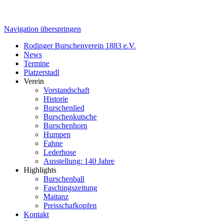
Navigation überspringen
Rodinger Burschenverein 1883 e.V.
News
Termine
Platzerstadl
Verein
Vorstandschaft
Historie
Burschenlied
Burschenkutsche
Burschenhorn
Humpen
Fahne
Lederhose
Ausstellung: 140 Jahre
Highlights
Burschenball
Faschingszeitung
Maitanz
Preisschafkopfen
Kontakt