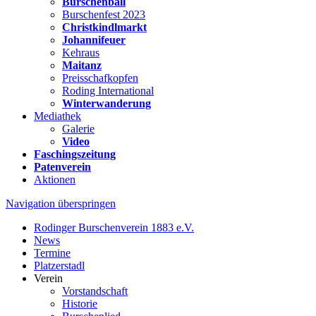
Burschenball
Burschenfest 2023
Christkindlmarkt
Johannifeuer
Kehraus
Maitanz
Preisschafkopfen
Roding International
Winterwanderung
Mediathek
Galerie
Video
Faschingszeitung
Patenverein
Aktionen
Navigation überspringen
Rodinger Burschenverein 1883 e.V.
News
Termine
Platzerstadl
Verein
Vorstandschaft
Historie