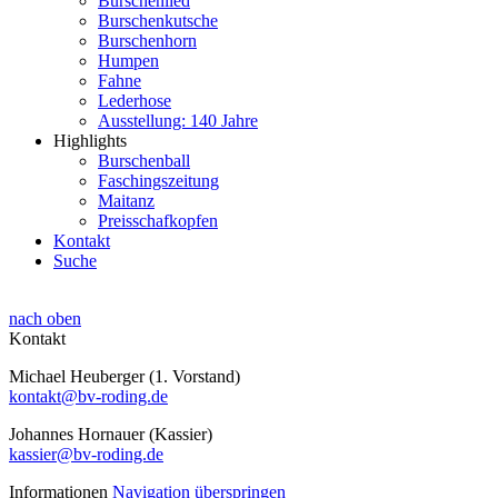
Burschenlied
Burschenkutsche
Burschenhorn
Humpen
Fahne
Lederhose
Ausstellung: 140 Jahre
Highlights
Burschenball
Faschingszeitung
Maitanz
Preisschafkopfen
Kontakt
Suche
nach oben
Kontakt
Michael Heuberger (1. Vorstand)
kontakt@bv-roding.de
Johannes Hornauer (Kassier)
kassier@bv-roding.de
Informationen
Navigation überspringen