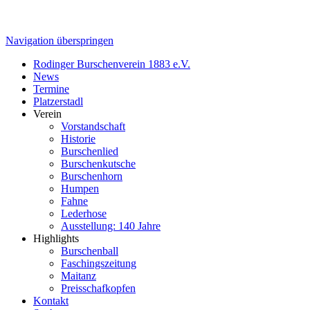
Navigation überspringen
Rodinger Burschenverein 1883 e.V.
News
Termine
Platzerstadl
Verein
Vorstandschaft
Historie
Burschenlied
Burschenkutsche
Burschenhorn
Humpen
Fahne
Lederhose
Ausstellung: 140 Jahre
Highlights
Burschenball
Faschingszeitung
Maitanz
Preisschafkopfen
Kontakt