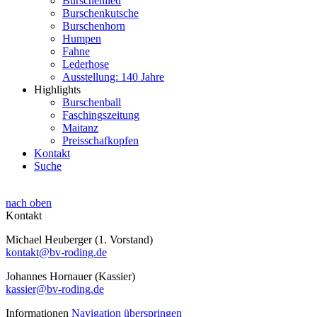
Burschenlied
Burschenkutsche
Burschenhorn
Humpen
Fahne
Lederhose
Ausstellung: 140 Jahre
Highlights
Burschenball
Faschingszeitung
Maitanz
Preisschafkopfen
Kontakt
Suche
nach oben
Kontakt
Michael Heuberger (1. Vorstand)
kontakt@bv-roding.de
Johannes Hornauer (Kassier)
kassier@bv-roding.de
Informationen
Navigation überspringen