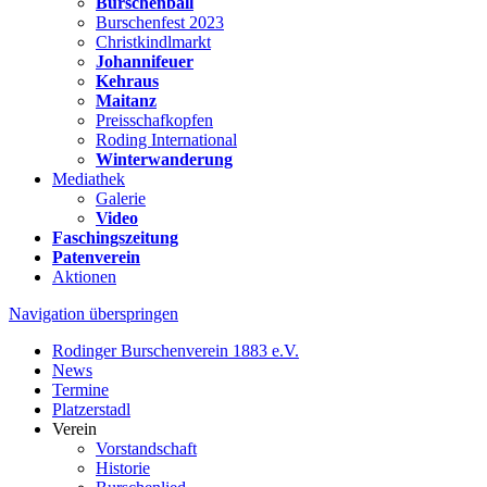
Burschenball
Burschenfest 2023
Christkindlmarkt
Johannifeuer
Kehraus
Maitanz
Preisschafkopfen
Roding International
Winterwanderung
Mediathek
Galerie
Video
Faschingszeitung
Patenverein
Aktionen
Navigation überspringen
Rodinger Burschenverein 1883 e.V.
News
Termine
Platzerstadl
Verein
Vorstandschaft
Historie