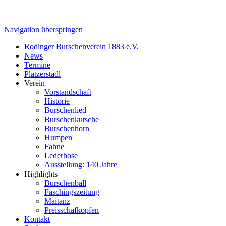
Navigation überspringen
Rodinger Burschenverein 1883 e.V.
News
Termine
Platzerstadl
Verein
Vorstandschaft
Historie
Burschenlied
Burschenkutsche
Burschenhorn
Humpen
Fahne
Lederhose
Ausstellung: 140 Jahre
Highlights
Burschenball
Faschingszeitung
Maitanz
Preisschafkopfen
Kontakt