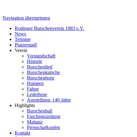
Navigation überspringen
Rodinger Burschenverein 1883 e.V.
News
Termine
Platzerstadl
Verein
Vorstandschaft
Historie
Burschenlied
Burschenkutsche
Burschenhorn
Humpen
Fahne
Lederhose
Ausstellung: 140 Jahre
Highlights
Burschenball
Faschingszeitung
Maitanz
Preisschafkopfen
Kontakt