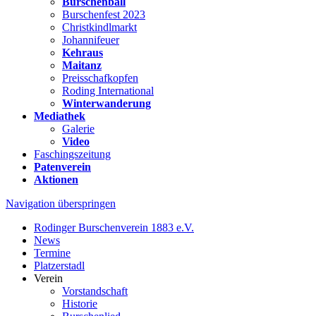
Burschenball
Burschenfest 2023
Christkindlmarkt
Johannifeuer
Kehraus
Maitanz
Preisschafkopfen
Roding International
Winterwanderung
Mediathek
Galerie
Video
Faschingszeitung
Patenverein
Aktionen
Navigation überspringen
Rodinger Burschenverein 1883 e.V.
News
Termine
Platzerstadl
Verein
Vorstandschaft
Historie