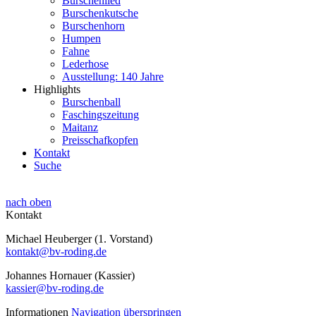
Burschenlied
Burschenkutsche
Burschenhorn
Humpen
Fahne
Lederhose
Ausstellung: 140 Jahre
Highlights
Burschenball
Faschingszeitung
Maitanz
Preisschafkopfen
Kontakt
Suche
nach oben
Kontakt
Michael Heuberger (1. Vorstand)
kontakt@bv-roding.de
Johannes Hornauer (Kassier)
kassier@bv-roding.de
Informationen
Navigation überspringen