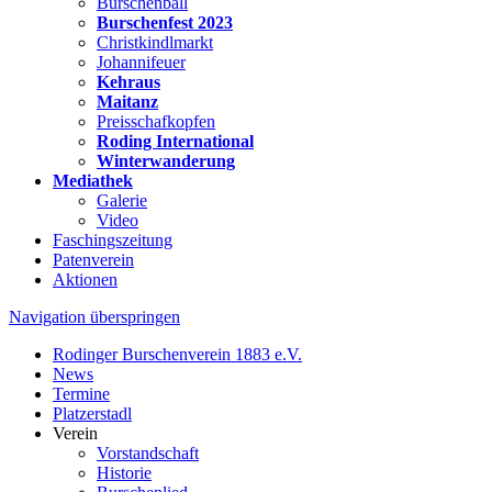
Burschenball
Burschenfest 2023
Christkindlmarkt
Johannifeuer
Kehraus
Maitanz
Preisschafkopfen
Roding International
Winterwanderung
Mediathek
Galerie
Video
Faschingszeitung
Patenverein
Aktionen
Navigation überspringen
Rodinger Burschenverein 1883 e.V.
News
Termine
Platzerstadl
Verein
Vorstandschaft
Historie