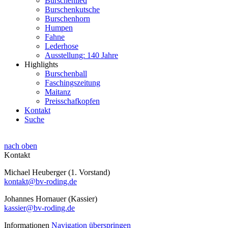
Burschenlied
Burschenkutsche
Burschenhorn
Humpen
Fahne
Lederhose
Ausstellung: 140 Jahre
Highlights
Burschenball
Faschingszeitung
Maitanz
Preisschafkopfen
Kontakt
Suche
nach oben
Kontakt
Michael Heuberger (1. Vorstand)
kontakt@bv-roding.de
Johannes Hornauer (Kassier)
kassier@bv-roding.de
Informationen
Navigation überspringen