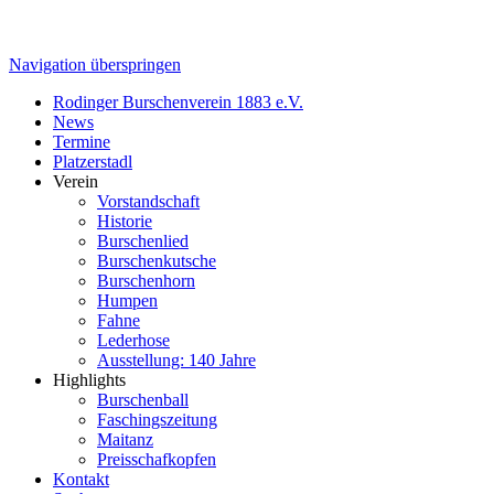
Navigation überspringen
Rodinger Burschenverein 1883 e.V.
News
Termine
Platzerstadl
Verein
Vorstandschaft
Historie
Burschenlied
Burschenkutsche
Burschenhorn
Humpen
Fahne
Lederhose
Ausstellung: 140 Jahre
Highlights
Burschenball
Faschingszeitung
Maitanz
Preisschafkopfen
Kontakt