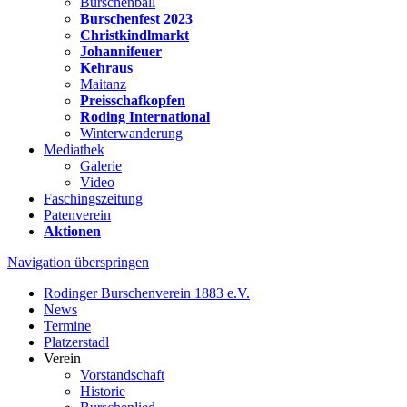
Burschenball
Burschenfest 2023
Christkindlmarkt
Johannifeuer
Kehraus
Maitanz
Preisschafkopfen
Roding International
Winterwanderung
Mediathek
Galerie
Video
Faschingszeitung
Patenverein
Aktionen
Navigation überspringen
Rodinger Burschenverein 1883 e.V.
News
Termine
Platzerstadl
Verein
Vorstandschaft
Historie