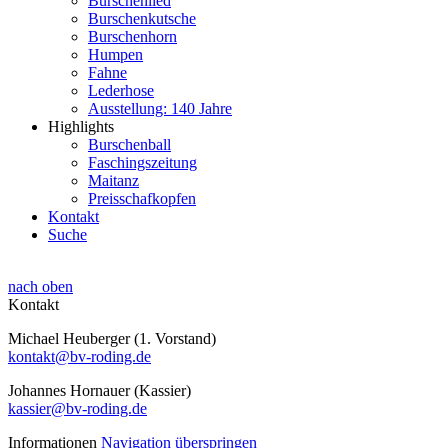
Burschenlied
Burschenkutsche
Burschenhorn
Humpen
Fahne
Lederhose
Ausstellung: 140 Jahre
Highlights
Burschenball
Faschingszeitung
Maitanz
Preisschafkopfen
Kontakt
Suche
nach oben
Kontakt
Michael Heuberger (1. Vorstand)
kontakt@bv-roding.de
Johannes Hornauer (Kassier)
kassier@bv-roding.de
Informationen
Navigation überspringen