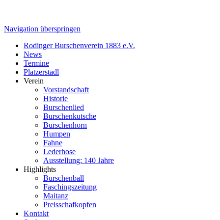
Navigation überspringen
Rodinger Burschenverein 1883 e.V.
News
Termine
Platzerstadl
Verein
Vorstandschaft
Historie
Burschenlied
Burschenkutsche
Burschenhorn
Humpen
Fahne
Lederhose
Ausstellung: 140 Jahre
Highlights
Burschenball
Faschingszeitung
Maitanz
Preisschafkopfen
Kontakt