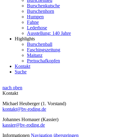
Burschenlied
Burschenkutsche
Burschenhorn
Humpen
Fahne
Lederhose
Ausstellung: 140 Jahre
Highlights
Burschenball
Faschingszeitung
Maitanz
Preisschafkopfen
Kontakt
Suche
nach oben
Kontakt
Michael Heuberger (1. Vorstand)
kontakt@bv-roding.de
Johannes Hornauer (Kassier)
kassier@bv-roding.de
Informationen
Navigation überspringen