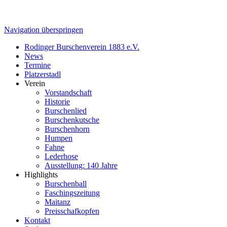
Navigation überspringen
Rodinger Burschenverein 1883 e.V.
News
Termine
Platzerstadl
Verein
Vorstandschaft
Historie
Burschenlied
Burschenkutsche
Burschenhorn
Humpen
Fahne
Lederhose
Ausstellung: 140 Jahre
Highlights
Burschenball
Faschingszeitung
Maitanz
Preisschafkopfen
Kontakt