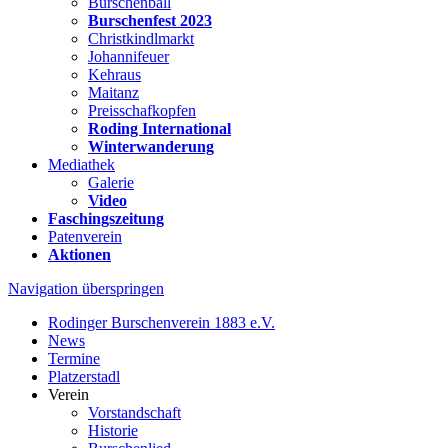
Burschenball
Burschenfest 2023
Christkindlmarkt
Johannifeuer
Kehraus
Maitanz
Preisschafkopfen
Roding International
Winterwanderung
Mediathek
Galerie
Video
Faschingszeitung
Patenverein
Aktionen
Navigation überspringen
Rodinger Burschenverein 1883 e.V.
News
Termine
Platzerstadl
Verein
Vorstandschaft
Historie