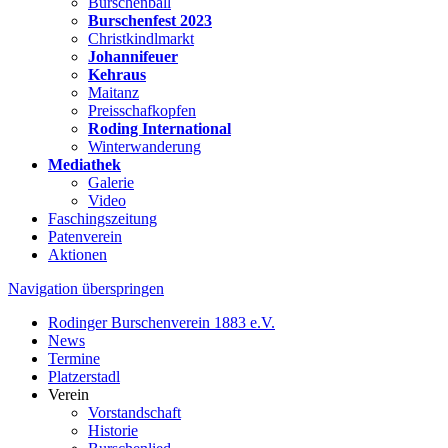
Burschenball
Burschenfest 2023
Christkindlmarkt
Johannifeuer
Kehraus
Maitanz
Preisschafkopfen
Roding International
Winterwanderung
Mediathek
Galerie
Video
Faschingszeitung
Patenverein
Aktionen
Navigation überspringen
Rodinger Burschenverein 1883 e.V.
News
Termine
Platzerstadl
Verein
Vorstandschaft
Historie