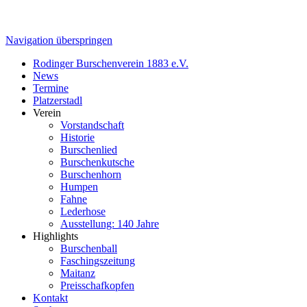
Navigation überspringen
Rodinger Burschenverein 1883 e.V.
News
Termine
Platzerstadl
Verein
Vorstandschaft
Historie
Burschenlied
Burschenkutsche
Burschenhorn
Humpen
Fahne
Lederhose
Ausstellung: 140 Jahre
Highlights
Burschenball
Faschingszeitung
Maitanz
Preisschafkopfen
Kontakt