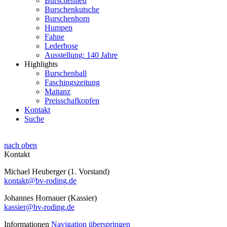
Burschenlied
Burschenkutsche
Burschenhorn
Humpen
Fahne
Lederhose
Ausstellung: 140 Jahre
Highlights
Burschenball
Faschingszeitung
Maitanz
Preisschafkopfen
Kontakt
Suche
nach oben
Kontakt
Michael Heuberger (1. Vorstand)
kontakt@bv-roding.de
Johannes Hornauer (Kassier)
kassier@bv-roding.de
Informationen
Navigation überspringen