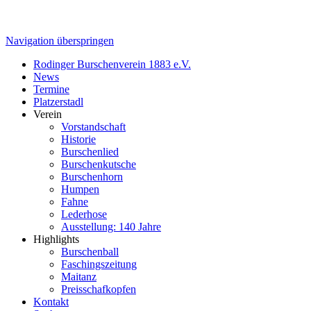
Navigation überspringen
Rodinger Burschenverein 1883 e.V.
News
Termine
Platzerstadl
Verein
Vorstandschaft
Historie
Burschenlied
Burschenkutsche
Burschenhorn
Humpen
Fahne
Lederhose
Ausstellung: 140 Jahre
Highlights
Burschenball
Faschingszeitung
Maitanz
Preisschafkopfen
Kontakt