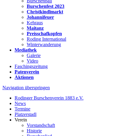
Burschenball
Burschenfest 2023
Christkindlmarkt
Johannifeuer
Kehraus
Maitanz
Preisschafkopfen
Roding International
Winterwanderung
Mediathek
Galerie
Video
Faschingszeitung
Patenverein
Aktionen
Navigation überspringen
Rodinger Burschenverein 1883 e.V.
News
Termine
Platzerstadl
Verein
Vorstandschaft
Historie