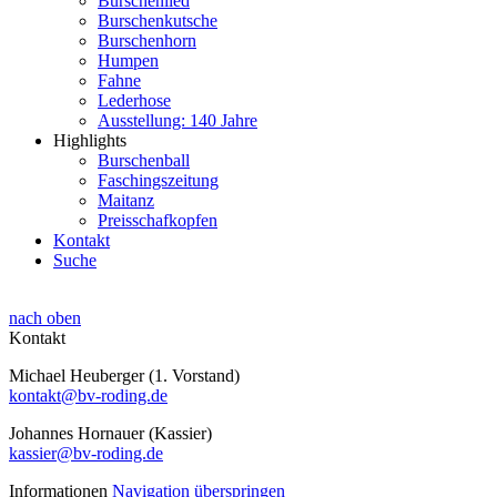
Burschenlied
Burschenkutsche
Burschenhorn
Humpen
Fahne
Lederhose
Ausstellung: 140 Jahre
Highlights
Burschenball
Faschingszeitung
Maitanz
Preisschafkopfen
Kontakt
Suche
nach oben
Kontakt
Michael Heuberger (1. Vorstand)
kontakt@bv-roding.de
Johannes Hornauer (Kassier)
kassier@bv-roding.de
Informationen
Navigation überspringen