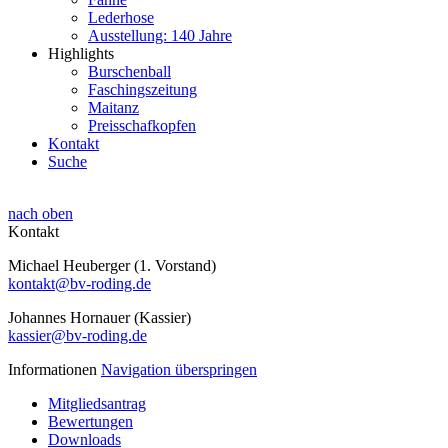
Lederhose
Ausstellung: 140 Jahre
Highlights
Burschenball
Faschingszeitung
Maitanz
Preisschafkopfen
Kontakt
Suche
nach oben
Kontakt
Michael Heuberger (1. Vorstand)
kontakt@bv-roding.de
Johannes Hornauer (Kassier)
kassier@bv-roding.de
Informationen
Navigation überspringen
Mitgliedsantrag
Bewertungen
Downloads