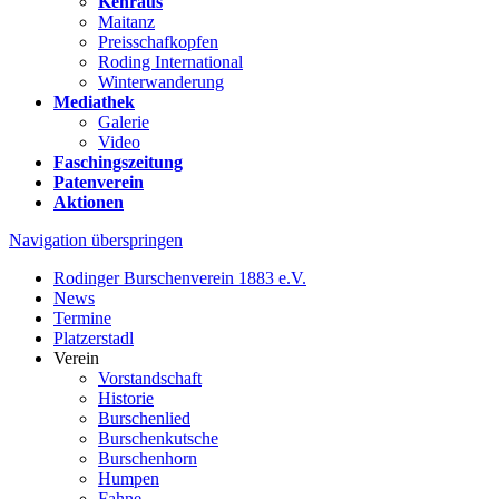
Kehraus
Maitanz
Preisschafkopfen
Roding International
Winterwanderung
Mediathek
Galerie
Video
Faschingszeitung
Patenverein
Aktionen
Navigation überspringen
Rodinger Burschenverein 1883 e.V.
News
Termine
Platzerstadl
Verein
Vorstandschaft
Historie
Burschenlied
Burschenkutsche
Burschenhorn
Humpen
Fahne