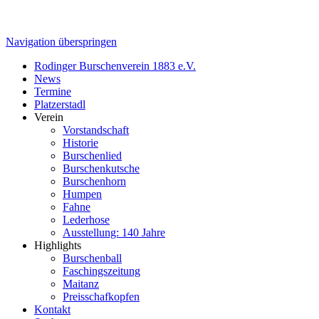
Navigation überspringen
Rodinger Burschenverein 1883 e.V.
News
Termine
Platzerstadl
Verein
Vorstandschaft
Historie
Burschenlied
Burschenkutsche
Burschenhorn
Humpen
Fahne
Lederhose
Ausstellung: 140 Jahre
Highlights
Burschenball
Faschingszeitung
Maitanz
Preisschafkopfen
Kontakt