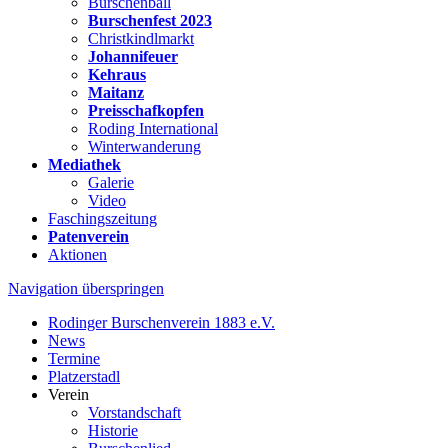
Burschenball
Burschenfest 2023
Christkindlmarkt
Johannifeuer
Kehraus
Maitanz
Preisschafkopfen
Roding International
Winterwanderung
Mediathek
Galerie
Video
Faschingszeitung
Patenverein
Aktionen
Navigation überspringen
Rodinger Burschenverein 1883 e.V.
News
Termine
Platzerstadl
Verein
Vorstandschaft
Historie