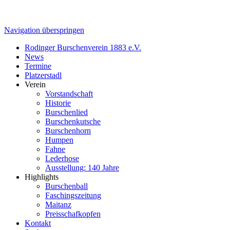
Navigation überspringen
Rodinger Burschenverein 1883 e.V.
News
Termine
Platzerstadl
Verein
Vorstandschaft
Historie
Burschenlied
Burschenkutsche
Burschenhorn
Humpen
Fahne
Lederhose
Ausstellung: 140 Jahre
Highlights
Burschenball
Faschingszeitung
Maitanz
Preisschafkopfen
Kontakt