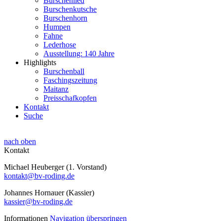
Burschenlied
Burschenkutsche
Burschenhorn
Humpen
Fahne
Lederhose
Ausstellung: 140 Jahre
Highlights
Burschenball
Faschingszeitung
Maitanz
Preisschafkopfen
Kontakt
Suche
nach oben
Kontakt
Michael Heuberger (1. Vorstand)
kontakt@bv-roding.de
Johannes Hornauer (Kassier)
kassier@bv-roding.de
Informationen
Navigation überspringen