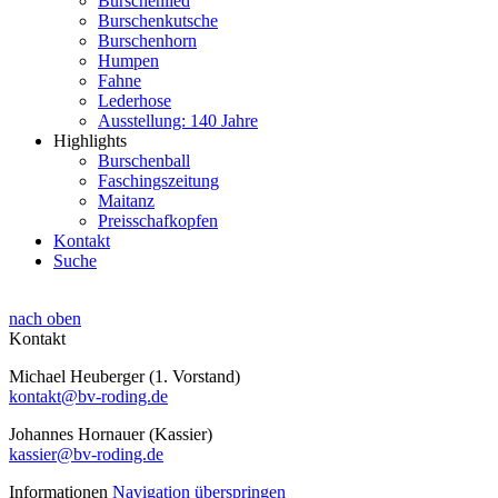
Burschenlied
Burschenkutsche
Burschenhorn
Humpen
Fahne
Lederhose
Ausstellung: 140 Jahre
Highlights
Burschenball
Faschingszeitung
Maitanz
Preisschafkopfen
Kontakt
Suche
nach oben
Kontakt
Michael Heuberger (1. Vorstand)
kontakt@bv-roding.de
Johannes Hornauer (Kassier)
kassier@bv-roding.de
Informationen
Navigation überspringen