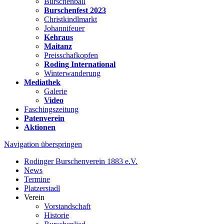
Burschenball
Burschenfest 2023
Christkindlmarkt
Johannifeuer
Kehraus
Maitanz
Preisschafkopfen
Roding International
Winterwanderung
Mediathek
Galerie
Video
Faschingszeitung
Patenverein
Aktionen
Navigation überspringen
Rodinger Burschenverein 1883 e.V.
News
Termine
Platzerstadl
Verein
Vorstandschaft
Historie