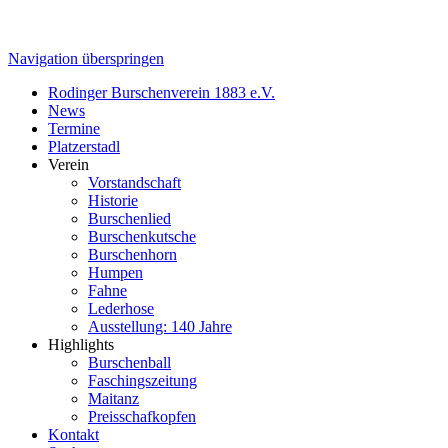
Navigation überspringen
Rodinger Burschenverein 1883 e.V.
News
Termine
Platzerstadl
Verein
Vorstandschaft
Historie
Burschenlied
Burschenkutsche
Burschenhorn
Humpen
Fahne
Lederhose
Ausstellung: 140 Jahre
Highlights
Burschenball
Faschingszeitung
Maitanz
Preisschafkopfen
Kontakt