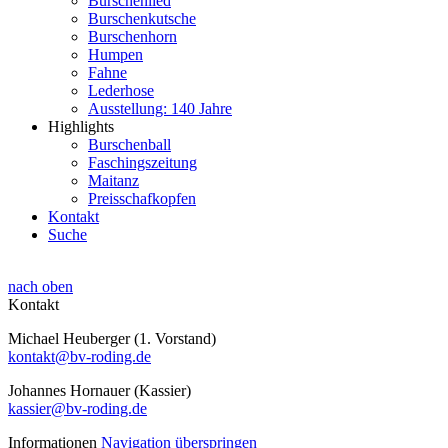
Burschenlied
Burschenkutsche
Burschenhorn
Humpen
Fahne
Lederhose
Ausstellung: 140 Jahre
Highlights
Burschenball
Faschingszeitung
Maitanz
Preisschafkopfen
Kontakt
Suche
nach oben
Kontakt
Michael Heuberger (1. Vorstand)
kontakt@bv-roding.de
Johannes Hornauer (Kassier)
kassier@bv-roding.de
Informationen
Navigation überspringen