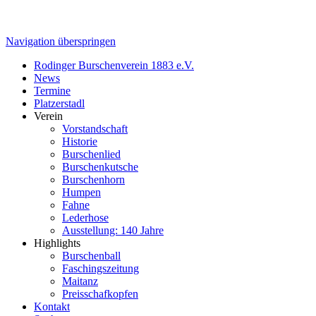
Navigation überspringen
Rodinger Burschenverein 1883 e.V.
News
Termine
Platzerstadl
Verein
Vorstandschaft
Historie
Burschenlied
Burschenkutsche
Burschenhorn
Humpen
Fahne
Lederhose
Ausstellung: 140 Jahre
Highlights
Burschenball
Faschingszeitung
Maitanz
Preisschafkopfen
Kontakt