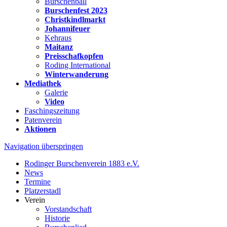
Burschenball
Burschenfest 2023
Christkindlmarkt
Johannifeuer
Kehraus
Maitanz
Preisschafkopfen
Roding International
Winterwanderung
Mediathek
Galerie
Video
Faschingszeitung
Patenverein
Aktionen
Navigation überspringen
Rodinger Burschenverein 1883 e.V.
News
Termine
Platzerstadl
Verein
Vorstandschaft
Historie