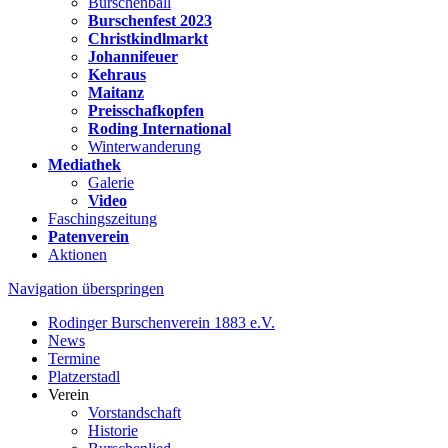
Burschenball
Burschenfest 2023
Christkindlmarkt
Johannifeuer
Kehraus
Maitanz
Preisschafkopfen
Roding International
Winterwanderung
Mediathek
Galerie
Video
Faschingszeitung
Patenverein
Aktionen
Navigation überspringen
Rodinger Burschenverein 1883 e.V.
News
Termine
Platzerstadl
Verein
Vorstandschaft
Historie