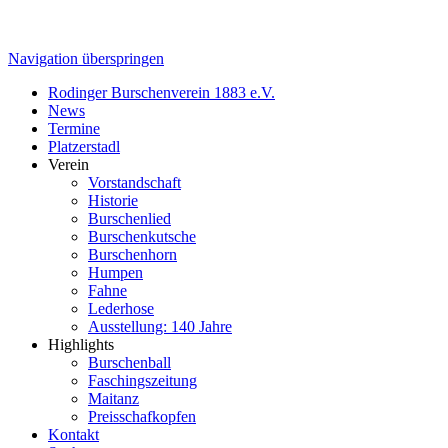
Navigation überspringen
Rodinger Burschenverein 1883 e.V.
News
Termine
Platzerstadl
Verein
Vorstandschaft
Historie
Burschenlied
Burschenkutsche
Burschenhorn
Humpen
Fahne
Lederhose
Ausstellung: 140 Jahre
Highlights
Burschenball
Faschingszeitung
Maitanz
Preisschafkopfen
Kontakt