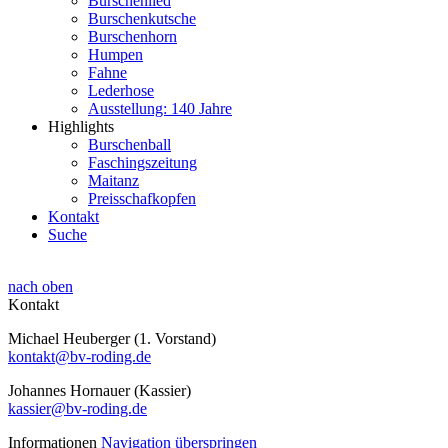
Burschenlied
Burschenkutsche
Burschenhorn
Humpen
Fahne
Lederhose
Ausstellung: 140 Jahre
Highlights
Burschenball
Faschingszeitung
Maitanz
Preisschafkopfen
Kontakt
Suche
nach oben
Kontakt
Michael Heuberger (1. Vorstand)
kontakt@bv-roding.de
Johannes Hornauer (Kassier)
kassier@bv-roding.de
Informationen
Navigation überspringen