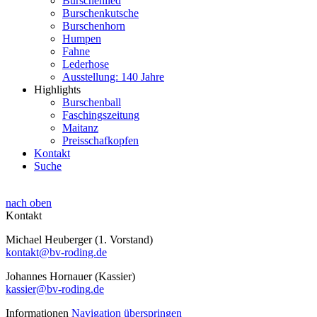
Burschenlied
Burschenkutsche
Burschenhorn
Humpen
Fahne
Lederhose
Ausstellung: 140 Jahre
Highlights
Burschenball
Faschingszeitung
Maitanz
Preisschafkopfen
Kontakt
Suche
nach oben
Kontakt
Michael Heuberger (1. Vorstand)
kontakt@bv-roding.de
Johannes Hornauer (Kassier)
kassier@bv-roding.de
Informationen
Navigation überspringen