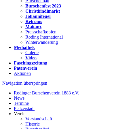
Burschenball
Burschenfest 2023
Christkindlmarkt
Johannifeuer
Kehraus
Maitanz
Preisschafkopfen
Roding International
Winterwanderung
Mediathek
Galerie
Video
Faschingszeitung
Patenverein
Aktionen
Navigation überspringen
Rodinger Burschenverein 1883 e.V.
News
Termine
Platzerstadl
Verein
Vorstandschaft
Historie