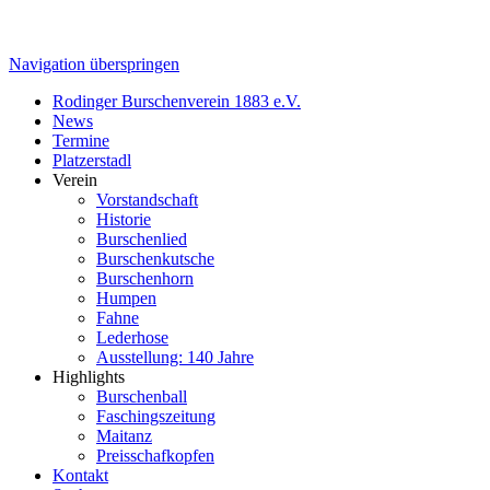
Navigation überspringen
Rodinger Burschenverein 1883 e.V.
News
Termine
Platzerstadl
Verein
Vorstandschaft
Historie
Burschenlied
Burschenkutsche
Burschenhorn
Humpen
Fahne
Lederhose
Ausstellung: 140 Jahre
Highlights
Burschenball
Faschingszeitung
Maitanz
Preisschafkopfen
Kontakt