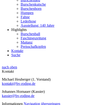
Burschenlied
Burschenkutsche
Burschenhorn
Humpen
Fahne
Lederhose
Ausstellung: 140 Jahre
Highlights
Burschenball
Faschingszeitung
Maitanz
Preisschafkopfen
Kontakt
Suche
nach oben
Kontakt
Michael Heuberger (1. Vorstand)
kontakt@bv-roding.de
Johannes Hornauer (Kassier)
kassier@bv-roding.de
Informationen
Navigation überspringen