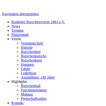
Navigation überspringen
Rodinger Burschenverein 1883 e.V.
News
Termine
Platzerstadl
Verein
Vorstandschaft
Historie
Burschenlied
Burschenkutsche
Burschenhorn
Humpen
Fahne
Lederhose
Ausstellung: 140 Jahre
Highlights
Burschenball
Faschingszeitung
Maitanz
Preisschafkopfen
Kontakt