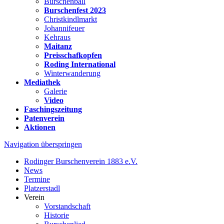
Burschenball
Burschenfest 2023
Christkindlmarkt
Johannifeuer
Kehraus
Maitanz
Preisschafkopfen
Roding International
Winterwanderung
Mediathek
Galerie
Video
Faschingszeitung
Patenverein
Aktionen
Navigation überspringen
Rodinger Burschenverein 1883 e.V.
News
Termine
Platzerstadl
Verein
Vorstandschaft
Historie