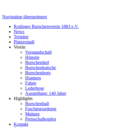
Navigation überspringen
Rodinger Burschenverein 1883 e.V.
News
Termine
Platzerstadl
Verein
Vorstandschaft
Historie
Burschenlied
Burschenkutsche
Burschenhorn
Humpen
Fahne
Lederhose
Ausstellung: 140 Jahre
Highlights
Burschenball
Faschingszeitung
Maitanz
Preisschafkopfen
Kontakt