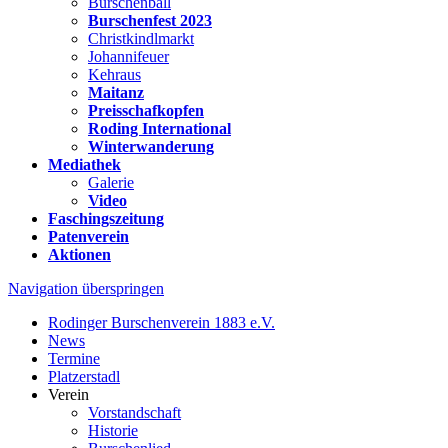
Burschenball
Burschenfest 2023
Christkindlmarkt
Johannifeuer
Kehraus
Maitanz
Preisschafkopfen
Roding International
Winterwanderung
Mediathek
Galerie
Video
Faschingszeitung
Patenverein
Aktionen
Navigation überspringen
Rodinger Burschenverein 1883 e.V.
News
Termine
Platzerstadl
Verein
Vorstandschaft
Historie