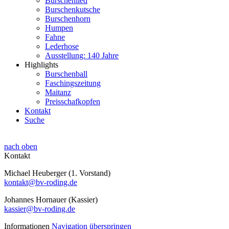
Burschenlied
Burschenkutsche
Burschenhorn
Humpen
Fahne
Lederhose
Ausstellung: 140 Jahre
Highlights
Burschenball
Faschingszeitung
Maitanz
Preisschafkopfen
Kontakt
Suche
nach oben
Kontakt
Michael Heuberger (1. Vorstand)
kontakt@bv-roding.de
Johannes Hornauer (Kassier)
kassier@bv-roding.de
Informationen
Navigation überspringen