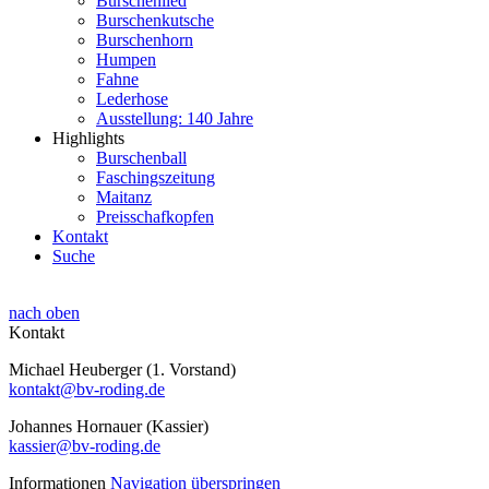
Burschenlied
Burschenkutsche
Burschenhorn
Humpen
Fahne
Lederhose
Ausstellung: 140 Jahre
Highlights
Burschenball
Faschingszeitung
Maitanz
Preisschafkopfen
Kontakt
Suche
nach oben
Kontakt
Michael Heuberger (1. Vorstand)
kontakt@bv-roding.de
Johannes Hornauer (Kassier)
kassier@bv-roding.de
Informationen
Navigation überspringen