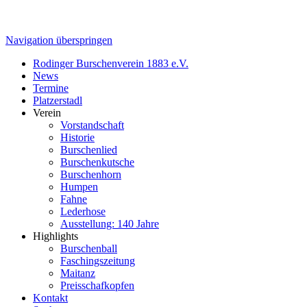
Navigation überspringen
Rodinger Burschenverein 1883 e.V.
News
Termine
Platzerstadl
Verein
Vorstandschaft
Historie
Burschenlied
Burschenkutsche
Burschenhorn
Humpen
Fahne
Lederhose
Ausstellung: 140 Jahre
Highlights
Burschenball
Faschingszeitung
Maitanz
Preisschafkopfen
Kontakt