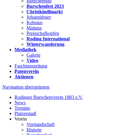
Burschenball
Burschenfest 2023
Christkindlmarkt
Johannifeuer
Kehraus
Maitanz
Preisschafkopfen
Roding International
Winterwanderung
Mediathek
Galerie
Video
Faschingszeitung
Patenverein
Aktionen
Navigation überspringen
Rodinger Burschenverein 1883 e.V.
News
Termine
Platzerstadl
Verein
Vorstandschaft
Historie