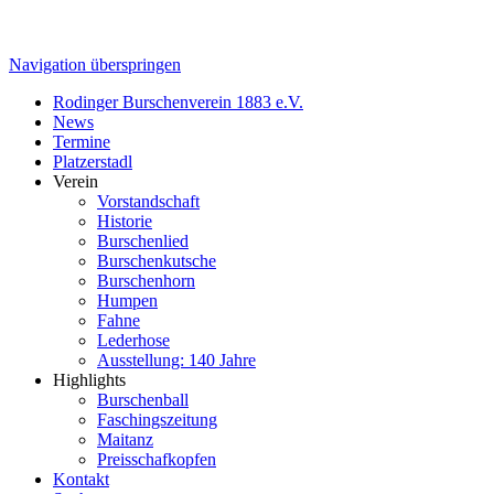
Navigation überspringen
Rodinger Burschenverein 1883 e.V.
News
Termine
Platzerstadl
Verein
Vorstandschaft
Historie
Burschenlied
Burschenkutsche
Burschenhorn
Humpen
Fahne
Lederhose
Ausstellung: 140 Jahre
Highlights
Burschenball
Faschingszeitung
Maitanz
Preisschafkopfen
Kontakt