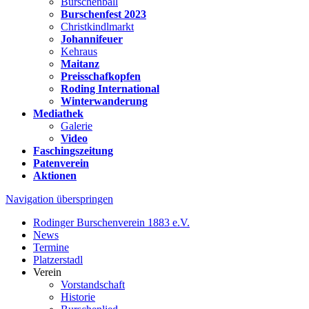
Burschenball
Burschenfest 2023
Christkindlmarkt
Johannifeuer
Kehraus
Maitanz
Preisschafkopfen
Roding International
Winterwanderung
Mediathek
Galerie
Video
Faschingszeitung
Patenverein
Aktionen
Navigation überspringen
Rodinger Burschenverein 1883 e.V.
News
Termine
Platzerstadl
Verein
Vorstandschaft
Historie