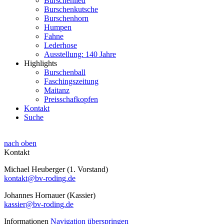
Burschenlied
Burschenkutsche
Burschenhorn
Humpen
Fahne
Lederhose
Ausstellung: 140 Jahre
Highlights
Burschenball
Faschingszeitung
Maitanz
Preisschafkopfen
Kontakt
Suche
nach oben
Kontakt
Michael Heuberger (1. Vorstand)
kontakt@bv-roding.de
Johannes Hornauer (Kassier)
kassier@bv-roding.de
Informationen
Navigation überspringen