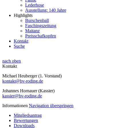
Lederhose
Ausstellung: 140 Jahre
Highlights
Burschenball
Faschingszeitung
Maitanz
Preisschafkopfen
Kontakt
Suche
nach oben
Kontakt
Michael Heuberger (1. Vorstand)
kontakt@bv-roding.de
Johannes Hornauer (Kassier)
kassier@bv-roding.de
Informationen
Navigation überspringen
Mitgliedsantrag
Bewertungen
Downloads