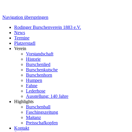
Navigation überspringen
Rodinger Burschenverein 1883 e.V.
News
Termine
Platzerstadl
Verein
Vorstandschaft
Historie
Burschenlied
Burschenkutsche
Burschenhorn
Humpen
Fahne
Lederhose
Ausstellung: 140 Jahre
Highlights
Burschenball
Faschingszeitung
Maitanz
Preisschafkopfen
Kontakt