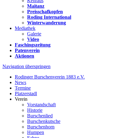
Kehraus
Maitanz
Preisschafkopfen
Roding International
Winterwanderung
Mediathek
Galerie
Video
Faschingszeitung
Patenverein
Aktionen
Navigation überspringen
Rodinger Burschenverein 1883 e.V.
News
Termine
Platzerstadl
Verein
Vorstandschaft
Historie
Burschenlied
Burschenkutsche
Burschenhorn
Humpen
Fahne