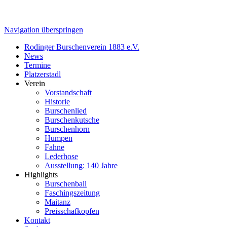
Navigation überspringen
Rodinger Burschenverein 1883 e.V.
News
Termine
Platzerstadl
Verein
Vorstandschaft
Historie
Burschenlied
Burschenkutsche
Burschenhorn
Humpen
Fahne
Lederhose
Ausstellung: 140 Jahre
Highlights
Burschenball
Faschingszeitung
Maitanz
Preisschafkopfen
Kontakt