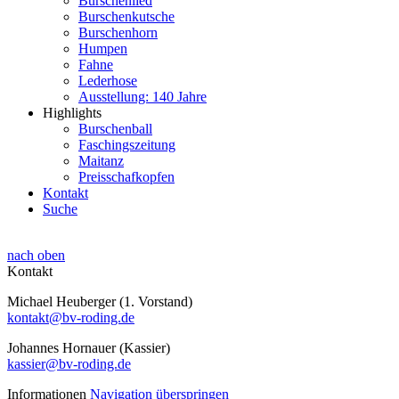
Burschenlied
Burschenkutsche
Burschenhorn
Humpen
Fahne
Lederhose
Ausstellung: 140 Jahre
Highlights
Burschenball
Faschingszeitung
Maitanz
Preisschafkopfen
Kontakt
Suche
nach oben
Kontakt
Michael Heuberger (1. Vorstand)
kontakt@bv-roding.de
Johannes Hornauer (Kassier)
kassier@bv-roding.de
Informationen
Navigation überspringen