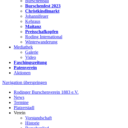
Burschenball
Burschenfest 2023
Christkindlmarkt
Johannifeuer
Kehraus
Maitanz
Preisschafkopfen
Roding International
Winterwanderung
Mediathek
Galerie
Video
Faschingszeitung
Patenverein
Aktionen
Navigation überspringen
Rodinger Burschenverein 1883 e.V.
News
Termine
Platzerstadl
Verein
Vorstandschaft
Historie