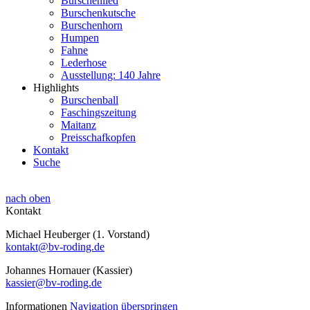
Burschenlied
Burschenkutsche
Burschenhorn
Humpen
Fahne
Lederhose
Ausstellung: 140 Jahre
Highlights
Burschenball
Faschingszeitung
Maitanz
Preisschafkopfen
Kontakt
Suche
nach oben
Kontakt
Michael Heuberger (1. Vorstand)
kontakt@bv-roding.de
Johannes Hornauer (Kassier)
kassier@bv-roding.de
Informationen
Navigation überspringen