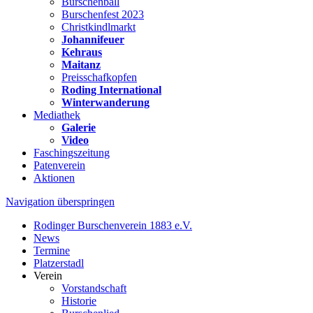
Burschenball
Burschenfest 2023
Christkindlmarkt
Johannifeuer
Kehraus
Maitanz
Preisschafkopfen
Roding International
Winterwanderung
Mediathek
Galerie
Video
Faschingszeitung
Patenverein
Aktionen
Navigation überspringen
Rodinger Burschenverein 1883 e.V.
News
Termine
Platzerstadl
Verein
Vorstandschaft
Historie