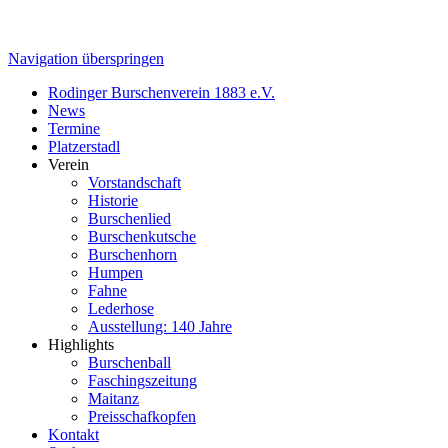
Navigation überspringen
Rodinger Burschenverein 1883 e.V.
News
Termine
Platzerstadl
Verein
Vorstandschaft
Historie
Burschenlied
Burschenkutsche
Burschenhorn
Humpen
Fahne
Lederhose
Ausstellung: 140 Jahre
Highlights
Burschenball
Faschingszeitung
Maitanz
Preisschafkopfen
Kontakt