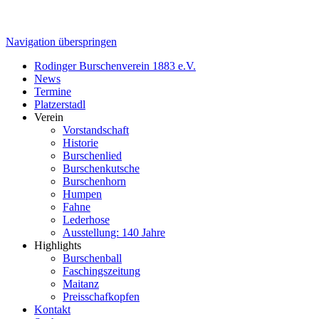
Navigation überspringen
Rodinger Burschenverein 1883 e.V.
News
Termine
Platzerstadl
Verein
Vorstandschaft
Historie
Burschenlied
Burschenkutsche
Burschenhorn
Humpen
Fahne
Lederhose
Ausstellung: 140 Jahre
Highlights
Burschenball
Faschingszeitung
Maitanz
Preisschafkopfen
Kontakt