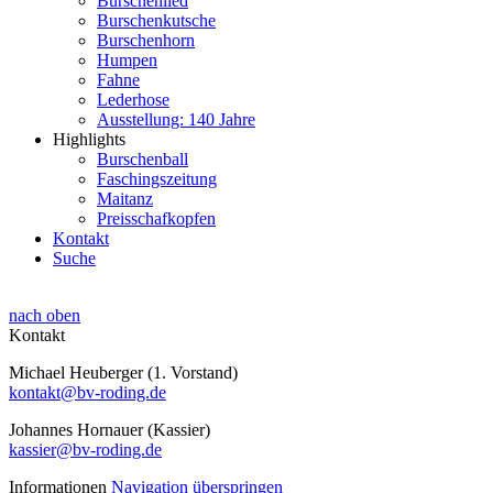
Burschenlied
Burschenkutsche
Burschenhorn
Humpen
Fahne
Lederhose
Ausstellung: 140 Jahre
Highlights
Burschenball
Faschingszeitung
Maitanz
Preisschafkopfen
Kontakt
Suche
nach oben
Kontakt
Michael Heuberger (1. Vorstand)
kontakt@bv-roding.de
Johannes Hornauer (Kassier)
kassier@bv-roding.de
Informationen
Navigation überspringen