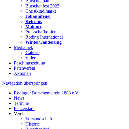
Burschenball
Burschenfest 2023
Christkindlmarkt
Johannifeuer
Kehraus
Maitanz
Preisschafkopfen
Roding International
Winterwanderung
Mediathek
Galerie
Video
Faschingszeitung
Patenverein
Aktionen
Navigation überspringen
Rodinger Burschenverein 1883 e.V.
News
Termine
Platzerstadl
Verein
Vorstandschaft
Historie