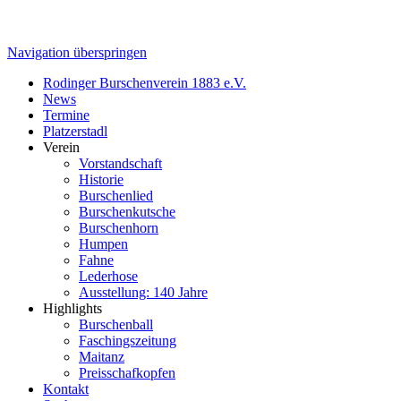
Navigation überspringen
Rodinger Burschenverein 1883 e.V.
News
Termine
Platzerstadl
Verein
Vorstandschaft
Historie
Burschenlied
Burschenkutsche
Burschenhorn
Humpen
Fahne
Lederhose
Ausstellung: 140 Jahre
Highlights
Burschenball
Faschingszeitung
Maitanz
Preisschafkopfen
Kontakt