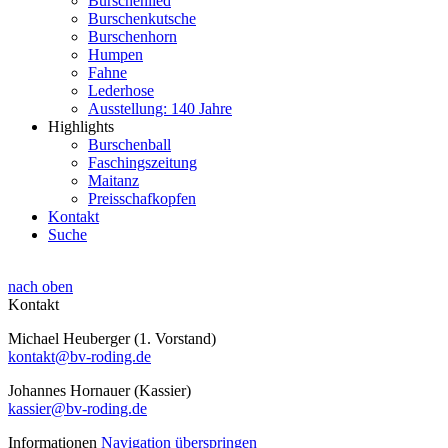
Burschenlied
Burschenkutsche
Burschenhorn
Humpen
Fahne
Lederhose
Ausstellung: 140 Jahre
Highlights
Burschenball
Faschingszeitung
Maitanz
Preisschafkopfen
Kontakt
Suche
nach oben
Kontakt
Michael Heuberger (1. Vorstand)
kontakt@bv-roding.de
Johannes Hornauer (Kassier)
kassier@bv-roding.de
Informationen
Navigation überspringen