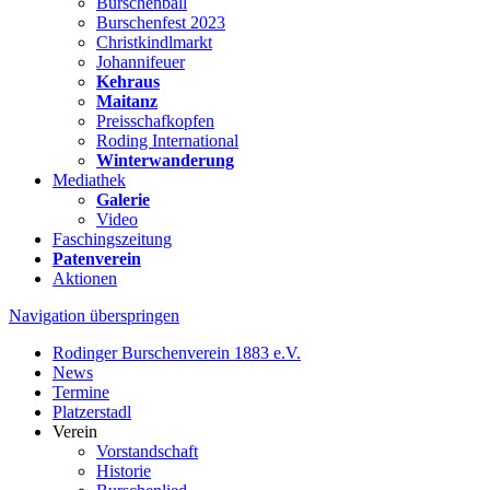
Burschenball
Burschenfest 2023
Christkindlmarkt
Johannifeuer
Kehraus
Maitanz
Preisschafkopfen
Roding International
Winterwanderung
Mediathek
Galerie
Video
Faschingszeitung
Patenverein
Aktionen
Navigation überspringen
Rodinger Burschenverein 1883 e.V.
News
Termine
Platzerstadl
Verein
Vorstandschaft
Historie